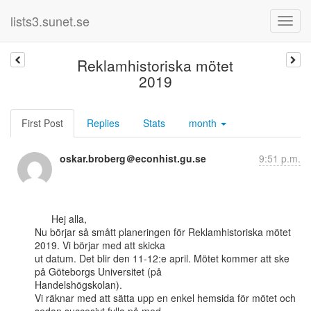
lists3.sunet.se
Reklamhistoriska mötet
2019
First Post
Replies
Stats
month
oskar.broberg＠econhist.gu.se
9:51 p.m.
      Hej alla,

Nu börjar så smått planeringen för Reklamhistoriska mötet 
2019. Vi börjar med att skicka

ut datum. Det blir den 11-12:e april. Mötet kommer att ske 
på Göteborgs Universitet (på

Handelshögskolan).

Vi räknar med att sätta upp en enkel hemsida för mötet och 