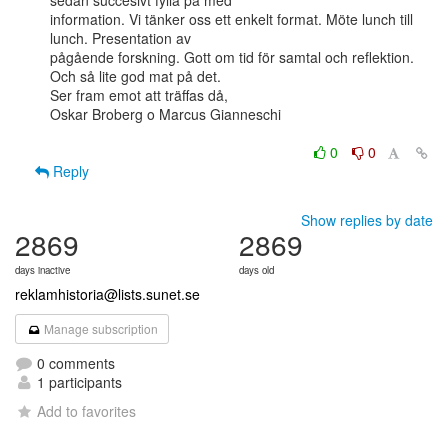
sedan succesivt fylla på med

information. Vi tänker oss ett enkelt format. Möte lunch till 
lunch. Presentation av

pågående forskning. Gott om tid för samtal och reflektion. 
Och så lite god mat på det.

Ser fram emot att träffas då,

Oskar Broberg o Marcus Gianneschi

0
0
Reply
Show replies by date
2869
2869
days inactive
days old
reklamhistoria@lists.sunet.se
Manage subscription
0 comments
1 participants
Add to favorites