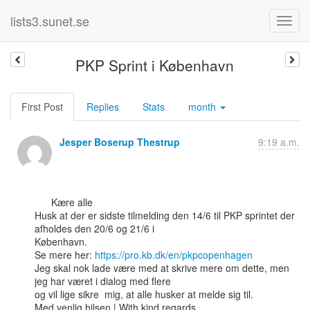
lists3.sunet.se
PKP Sprint i København
First Post
Replies
Stats
month
Jesper Boserup Thestrup
9:19 a.m.
      Kære alle

Husk at der er sidste tilmelding den 14/6 til PKP sprintet der 
afholdes den 20/6 og 21/6 i

København.

Se mere her: 
https://pro.kb.dk/en/pkpcopenhagen
Jeg skal nok lade være med at skrive mere om dette, men 
jeg har været i dialog med flere

og vil lige sikre  mig, at alle husker at melde sig til.

Med venlig hilsen | With kind regards,
