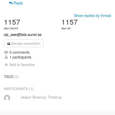
Reply
Show replies by thread
1157
1157
days inactive
days old
ojs_swe@lists.sunet.se
Manage subscription
0 comments
1 participants
Add to favorites
TAGS
(0)
(1)
PARTICIPANTS
Jesper Boserup Thestrup