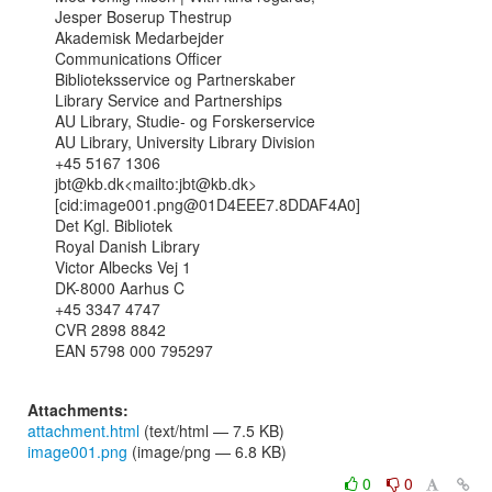
Jesper Boserup Thestrup

Akademisk Medarbejder

Communications Officer

Biblioteksservice og Partnerskaber

Library Service and Partnerships

AU Library, Studie- og Forskerservice

AU Library, University Library Division

+45 5167 1306

jbt@kb.dk<mailto:jbt@kb.dk>

[cid:image001.png@01D4EEE7.8DDAF4A0]

Det Kgl. Bibliotek

Royal Danish Library

Victor Albecks Vej 1

DK-8000 Aarhus C

+45 3347 4747

CVR 2898 8842

EAN 5798 000 795297

Attachments:
attachment.html
(text/html — 7.5 KB)
image001.png
(image/png — 6.8 KB)
0
0