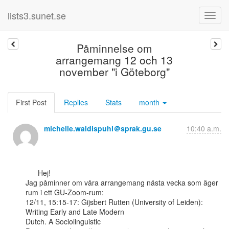
lists3.sunet.se
Påminnelse om
arrangemang 12 och 13
november "i Göteborg"
First Post
Replies
Stats
month
michelle.waldispuhl＠sprak.gu.se
10:40 a.m.
      Hej!

Jag påminner om våra arrangemang nästa vecka som äger 
rum i ett GU-Zoom-rum:

12/11, 15:15-17: Gijsbert Rutten (University of Leiden): 
Writing Early and Late Modern

Dutch. A Sociolinguistic
