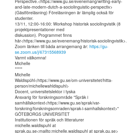
Perspective.<https://www.gu.se/evenemang/writing-early-
and-late-modern-dutch-a-sociolinguistic-perspectiv>

(Gästföreläsning) Föreläsningen är lämplig också för 
studenter.

13/11, 12:00-16:00: Workshop historisk sociolingvistik (8 
projektpresentationer med

diskussion). Programmet finns

här<https://www.gu.se/evenemang/historisk-sociolingvistik>.

Zoom länken till båda arrangemang är: 
https://gu-
se.zoom.us/j/67315568939
Varmt välkomna!

Michelle

*****

Michelle

Waldispühl<https://www.gu.se/om-universitetet/hitta-
person/michellewahldispuhl>

Docent, universitetslektor i tyska

Ansvarig för forskningsområde "Språk i

samhällskontext<https://www.gu.se/sprak/var-
forskning/forskningsomraden/sprak-i-samhallskontext>"

GÖTEBORGS UNIVERSITET

Institutionen för språk och litteraturer

michelle.waldispuhl at 
sprak.gu.se<mailto:michelle.waldispuhl at sprak.gu.se>
