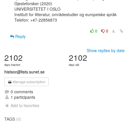
Gjesteforsker (2020)

UNIVERSITETET I OSLO

Institutt for litteratur, områdestudier og europeiske språk

Telefon: +47-22856873

0
0
Reply
Show replies by date
2102
2102
days inactive
days old
histsoc@lists.sunet.se
Manage subscription
0 comments
1 participants
Add to favorites
TAGS
(0)