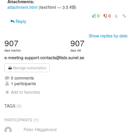
Attachments:
attachment.html
(text/html — 3.5 KB)
0
0
Reply
Show replies by date
907
907
days inactive
days old
e-meeting-support-contacts@lists.sunet.se
Manage subscription
0 comments
1 participants
Add to favorites
TAGS
(0)
(1)
PARTICIPANTS
Peter Häggstrand