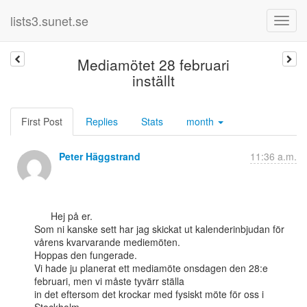
lists3.sunet.se
Mediamötet 28 februari
inställt
First Post
Replies
Stats
month
Peter Häggstrand
11:36 a.m.
      Hej på er.

Som ni kanske sett har jag skickat ut kalenderinbjudan för 
vårens kvarvarande mediemöten.

Hoppas den fungerade.

Vi hade ju planerat ett mediamöte onsdagen den 28:e 
februari, men vi måste tyvärr ställa

in det eftersom det krockar med fysiskt möte för oss i 