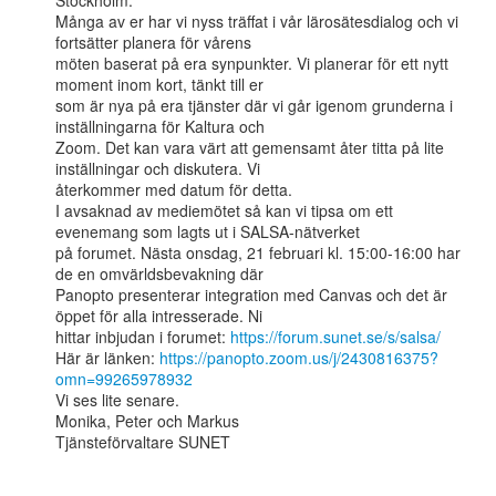
Stockholm.

Många av er har vi nyss träffat i vår lärosätesdialog och vi 
fortsätter planera för vårens

möten baserat på era synpunkter. Vi planerar för ett nytt 
moment inom kort, tänkt till er

som är nya på era tjänster där vi går igenom grunderna i 
inställningarna för Kaltura och

Zoom. Det kan vara värt att gemensamt åter titta på lite 
inställningar och diskutera. Vi

återkommer med datum för detta.

I avsaknad av mediemötet så kan vi tipsa om ett 
evenemang som lagts ut i SALSA-nätverket

på forumet. Nästa onsdag, 21 februari kl. 15:00-16:00 har 
de en omvärldsbevakning där

Panopto presenterar integration med Canvas och det är 
öppet för alla intresserade. Ni

hittar inbjudan i forumet: 
https://forum.sunet.se/s/salsa/
Här är länken: 
https://panopto.zoom.us/j/2430816375?
omn=99265978932
Vi ses lite senare.

Monika, Peter och Markus

Tjänsteförvaltare SUNET
