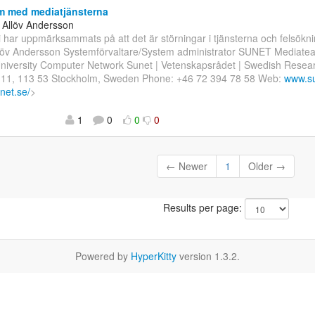
m med mediatjänsterna
 Allöv Andersson
Vi har uppmärksammats på att det är störningar i tjänsterna och felsök
löv Andersson Systemförvaltare/System administrator SUNET Mediate
niversity Computer Network Sunet | Vetenskapsrådet | Swedish Resea
 11, 113 53 Stockholm, Sweden Phone: +46 72 394 78 58 Web:
www.su
unet.se/
>
1
0
0
0
← Newer
1
Older →
Results per page:
Powered by
HyperKitty
version 1.3.2.