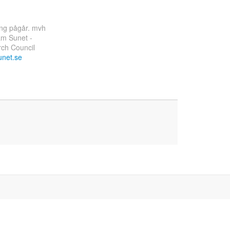
ning pågår. mvh
am Sunet -
rch Council
net.se