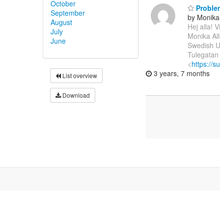
October
Proble
September
by Monika
August
Hej alla! 
July
Monika Al
June
Swedish U
Tulegatan
<
https://s
3 years, 7 months
List overview
Download