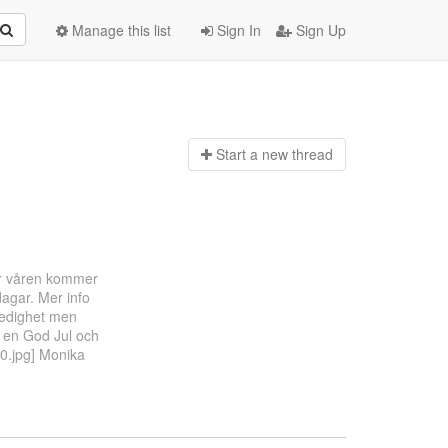
Manage this list
Sign In
Sign Up
Start a n
ew thread
er våren kommer
dagar. Mer info
ledighet men
 en God Jul och
20.jpg] Monika