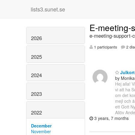
lists3.sunet.se
E-meeting-
e-meeting-support-c
2026
1 participants
2 dis
2025
Julkort
2024
by Monika
Hej alla! 
vi att ha 
2023
om det kom
mejl och 
ett Gott N
2022
Allöv And
3 years, 7 months
December
November