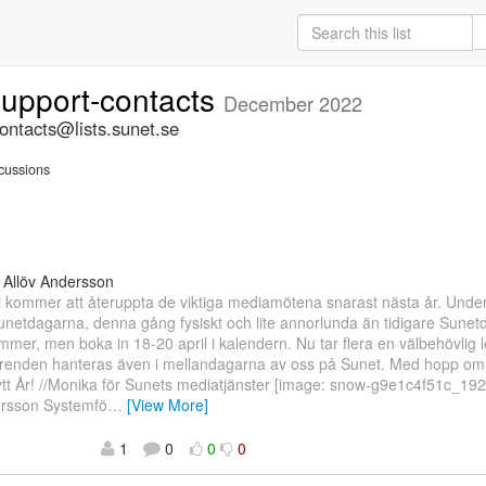
support-contacts
December 2022
ontacts@lists.sunet.se
cussions
 Allöv Andersson
Vi kommer att återuppta de viktiga mediamötena snarast nästa år. Und
Sunetdagarna, denna gång fysiskt och lite annorlunda än tidigare Sunet
mer, men boka in 18-20 april i kalendern. Nu tar flera en välbehövlig 
ärenden hanteras även i mellandagarna av oss på Sunet. Med hopp om
ytt År! //Monika för Sunets mediatjänster [image: snow-g9e1c4f51c_19
ersson Systemfö
…
[View More]
1
0
0
0