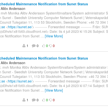
heduled Maintenance Notification from Sunet Status
 Allöv Andersson
 mvh Monika Allöv Andersson Systemförvaltare/System administrator
 Sunet - Swedish University Computer Network Sunet | Vetenskapsråd
Council Tulegatan 11, 113 53 Stockholm, Sweden Phone: +46 72 394 
.se
<
https://sunet.se/
> ---------- Forwarded message --------- Från: S
a)d3hvis1x81bt0i.cloudfront.net> Date: tis 4 juli 2023 kl 15:26 Subject:
ce Notification from Sunet
…
[View More]
1
0
0
0
heduled Maintenance Notification from Sunet Status
 Allöv Andersson
at. mvh Monika Allöv Andersson Systemförvaltare/System administrato
 Sunet - Swedish University Computer Network Sunet | Vetenskapsråd
Council Tulegatan 11, 113 53 Stockholm, Sweden Phone: +46 72 394 
.se
<
https://sunet.se/
> ---------- Forwarded message --------- Från: S
a)d3hvis1x81bt0i.cloudfront.net> Date: tis 4 juli 2023 kl 07:14 Subject:
ce Notification from Sunet
…
[View More]
1
0
0
0