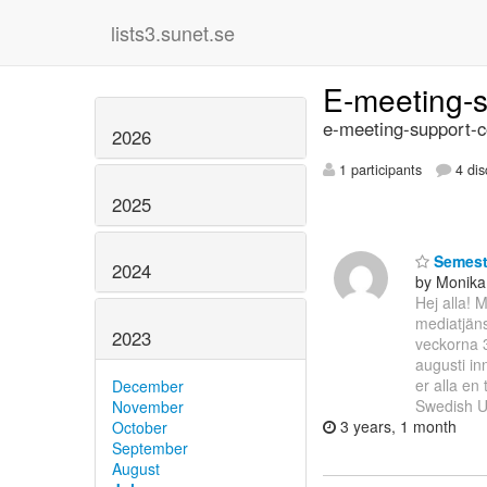
lists3.sunet.se
E-meeting-
e-meeting-support-c
2026
1 participants
4 dis
2025
Semeste
2024
by Monika
Hej alla! 
mediatjän
2023
veckorna 3
augusti in
er alla e
December
Swedish U
November
3 years, 1 month
October
September
August