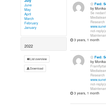
July
Fwd: Sc
June
by Monika
May
Se nedan!
April
Mediateam
March
Research 
February
www.sunet
January
not-reply(
Maintenan
3 years, 1 month
2022
Fwd: Sc
List overview
by Monika
Framflytt
Download
Mediateam
Research 
www.sunet
not-reply(
Maintenan
3 years, 1 month