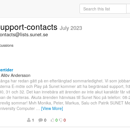
support-contacts
July 2023
ontacts@lists.sunet.se
cussions
rtider
 Allöv Andersson
Många har redan gått på en efterlängtad sommarledighet. Vi som jobba
sterna E-möte och Play på Sunet kommer att ha begränsad support, fr
0, 31 och 32. Det kan innebära att ärenden av inte akut karaktär får vän
nan de hanteras. Akuta ärenden hänvisas till Sunet Noc på telefon: 08
n trevlig sommar! Mvh Monika, Peter, Markus, Salu och Patrik SUNET M
niversity Computer
…
[View More]
1
0
0
0