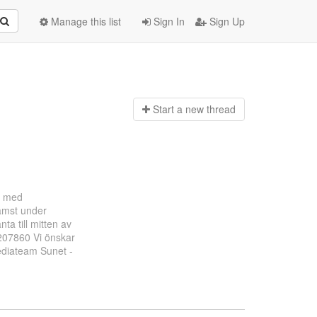
Manage this list
Sign In
Sign Up
Start a n
ew thread
r med
ämst under
ta till mitten av
-207860 Vi önskar
ediateam Sunet -