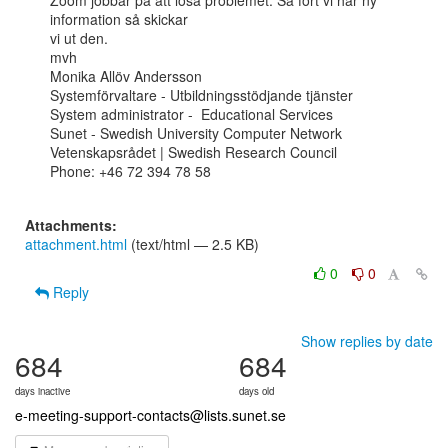
Zoom jobbar på att lösa problemet. Så fort vi har ny 
information så skickar

vi ut den.

mvh

Monika Allöv Andersson

Systemförvaltare - Utbildningsstödjande tjänster

System administrator -  Educational Services

Sunet - Swedish University Computer Network

Vetenskapsrådet | Swedish Research Council

Phone: +46 72 394 78 58

Attachments:
attachment.html
(text/html — 2.5 KB)
0
0
Reply
Show replies by date
684
684
days inactive
days old
e-meeting-support-contacts@lists.sunet.se