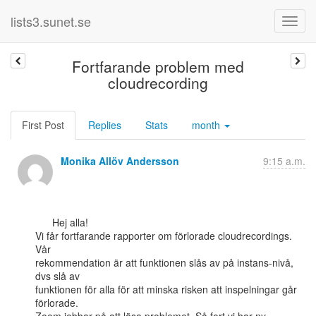
lists3.sunet.se
Fortfarande problem med
cloudrecording
First Post
Replies
Stats
month
Monika Allöv Andersson
9:15 a.m.
      Hej alla!

Vi får fortfarande rapporter om förlorade cloudrecordings. 
Vår

rekommendation är att funktionen slås av på instans-nivå, 
dvs slå av

funktionen för alla för att minska risken att inspelningar går 
förlorade.
