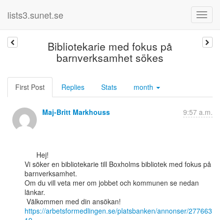
lists3.sunet.se
Bibliotekarie med fokus på
barnverksamhet sökes
First Post
Replies
Stats
month
Maj-Britt Markhouss
9:57 a.m.
      Hej!

Vi söker en bibliotekarie till Boxholms bibliotek med fokus på

barnverksamhet.

Om du vill veta mer om jobbet och kommunen se nedan 
länkar.

https://arbetsformedlingen.se/platsbanken/annonser/277663