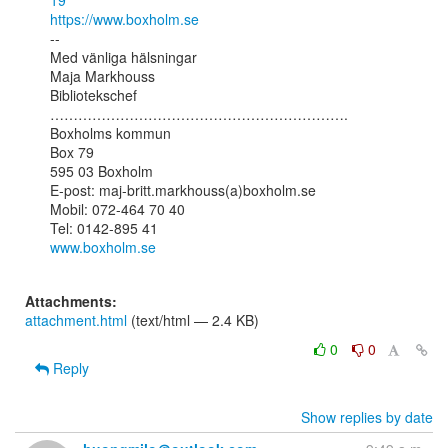
19
https://www.boxholm.se
--

Med vänliga hälsningar

Maja Markhouss

Bibliotekschef

……………………………………………………….

Boxholms kommun

Box 79

595 03 Boxholm

E-post: maj-britt.markhouss(a)boxholm.se

Mobil: 072-464 70 40

www.boxholm.se
Attachments:
attachment.html
(text/html — 2.4 KB)
0
0
Reply
Show replies by date