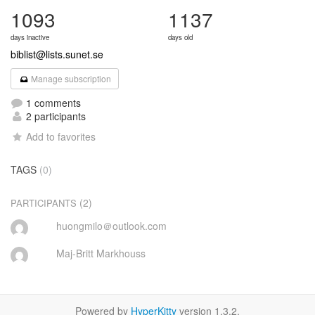
1093
1137
days inactive
days old
biblist@lists.sunet.se
Manage subscription
1 comments
2 participants
Add to favorites
TAGS
(0)
(2)
PARTICIPANTS
huongmilo＠outlook.com
Maj-Britt Markhouss
Powered by
HyperKitty
version 1.3.2.