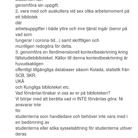
genomföra sin uppgift.

2. vara med och auskultera vid sex olika arbetsmoment på 
ett bibliotek

där

arbetsuppgifter i både yttre och inre tjänst ingår (beror på 
vad som

fungerar i corona-tid...) samt skriftligen och

muntligen redogöra för detta.

3. genomföra en flerdimensionell kontextbeskrivning kring

fältstudiebiblioteket. Källor till denna kontextbeskrivning är

huvudsakligen

offentligt tillgängliga databaser såsom Kolada, statistik från 
SCB, SKR,

UKÄ

och Kungliga biblioteket etc.

Vad förväntar/önskar vi oss av er på biblioteken?

Vi börjar med att berätta vad ni INTE förväntas göra: Ni 
ansvarar inte

för

studenterna som handledare och behöver inte vara med i 
en bedömning av

studenterna eller söka sysselsättning för studenterna utöver 
deras
