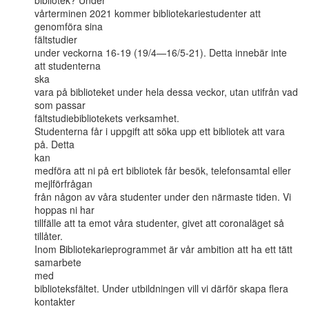
bibliotek? Under

vårterminen 2021 kommer bibliotekariestudenter att 
genomföra sina

fältstudier

under veckorna 16-19 (19/4—16/5-21). Detta innebär inte 
att studenterna

ska

vara på biblioteket under hela dessa veckor, utan utifrån vad 
som passar

fältstudiebibliotekets verksamhet.

Studenterna får i uppgift att söka upp ett bibliotek att vara 
på. Detta

kan

medföra att ni på ert bibliotek får besök, telefonsamtal eller

mejlförfrågan

från någon av våra studenter under den närmaste tiden. Vi 
hoppas ni har

tillfälle att ta emot våra studenter, givet att coronaläget så 
tillåter.

Inom Bibliotekarieprogrammet är vår ambition att ha ett tätt 
samarbete

med

biblioteksfältet. Under utbildningen vill vi därför skapa flera

kontakter
