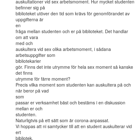
auskultationer vid sex arbetsmoment. Hur mycket studenten 
befinner sig på

biblioteket utöver den tid som krävs för genomförandet av 
uppgifterna är

en

fråga mellan studenten och er på biblioteket. Det handlar 
om att vara

med och

auskultera vid sex olika arbetsmoment, i sådana 
arbetsuppgifter som

bibliotekarier

gör. Finns det inte utrymme för hela sex moment så kanske 
det finns

utrymme för färre moment?

Precis vilka moment som studenten kan auskultera på och 
när beror på vad

som

passar er verksamhet bäst och bestäms i en diskussion 
mellan er och

studenten.

Naturligtvis på ett sätt som är corona-anpassat.

Vi hoppas att ni samtycker till att en student auskulterar vid 
ert

bibliotek.
