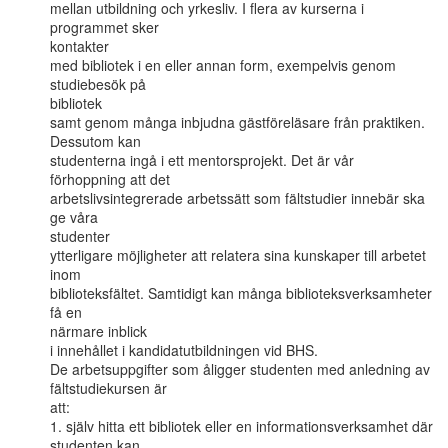
mellan utbildning och yrkesliv. I flera av kurserna i 
programmet sker

kontakter

med bibliotek i en eller annan form, exempelvis genom 
studiebesök på

bibliotek

samt genom många inbjudna gästföreläsare från praktiken. 
Dessutom kan

studenterna ingå i ett mentorsprojekt. Det är vår 
förhoppning att det

arbetslivsintegrerade arbetssätt som fältstudier innebär ska 
ge våra

studenter

ytterligare möjligheter att relatera sina kunskaper till arbetet 
inom

biblioteksfältet. Samtidigt kan många biblioteksverksamheter 
få en

närmare inblick

i innehållet i kandidatutbildningen vid BHS.

De arbetsuppgifter som åligger studenten med anledning av

fältstudiekursen är

att:

1. själv hitta ett bibliotek eller en informationsverksamhet där

studenten kan
