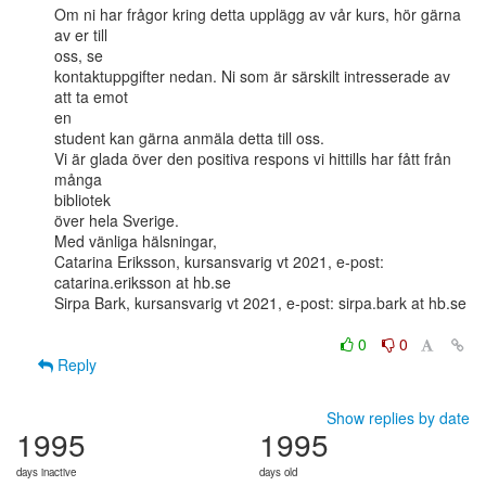
Om ni har frågor kring detta upplägg av vår kurs, hör gärna 
av er till

oss, se

kontaktuppgifter nedan. Ni som är särskilt intresserade av 
att ta emot

en

student kan gärna anmäla detta till oss.

Vi är glada över den positiva respons vi hittills har fått från 
många

bibliotek

över hela Sverige.

Med vänliga hälsningar,

Catarina Eriksson, kursansvarig vt 2021, e-post: 
catarina.eriksson at hb.se

Sirpa Bark, kursansvarig vt 2021, e-post: sirpa.bark at hb.se

0
0
Reply
Show replies by date
1995
1995
days inactive
days old