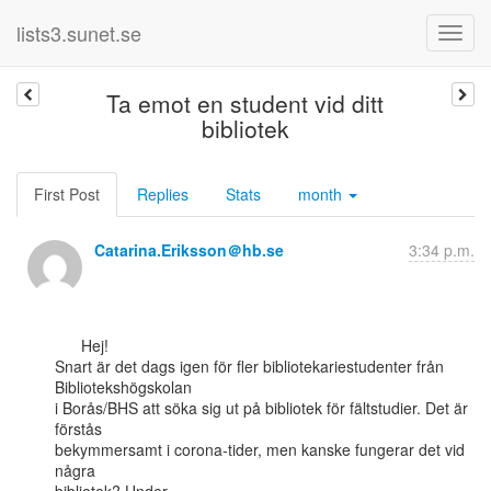
lists3.sunet.se
Ta emot en student vid ditt
bibliotek
First Post
Replies
Stats
month
Catarina.Eriksson＠hb.se
3:34 p.m.
      Hej!

Snart är det dags igen för fler bibliotekariestudenter från

Bibliotekshögskolan

i Borås/BHS att söka sig ut på bibliotek för fältstudier. Det är 
förstås

bekymmersamt i corona-tider, men kanske fungerar det vid 
några
