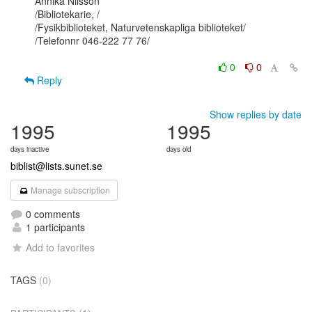
Annika Nilsson

/Bibliotekarie, /

/Fysikbiblioteket, Naturvetenskapliga biblioteket/

/Telefonnr 046-222 77 76/

0
0
Reply
Show replies by date
1995
1995
days inactive
days old
biblist@lists.sunet.se
Manage subscription
0 comments
1 participants
Add to favorites
TAGS
(0)