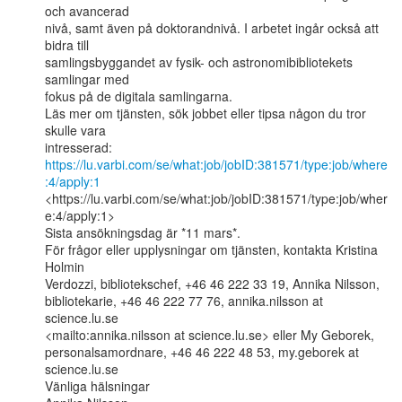
och avancerad

nivå, samt även på doktorandnivå. I arbetet ingår också att 
bidra till

samlingsbyggandet av fysik- och astronomibibliotekets 
samlingar med

fokus på de digitala samlingarna.

Läs mer om tjänsten, sök jobbet eller tipsa någon du tror 
skulle vara

https://lu.varbi.com/se/what:job/jobID:381571/type:job/where
:4/apply:1
<https://lu.varbi.com/se/what:job/jobID:381571/type:job/wher
e:4/apply:1>

Sista ansökningsdag är *11 mars*.

För frågor eller upplysningar om tjänsten, kontakta Kristina 
Holmin

Verdozzi, bibliotekschef, +46 46 222 33 19, Annika Nilsson,

bibliotekarie, +46 46 222 77 76, annika.nilsson at 
science.lu.se

<mailto:annika.nilsson at science.lu.se> eller My Geborek,

personalsamordnare, +46 46 222 48 53, my.geborek at 
science.lu.se

Vänliga hälsningar
