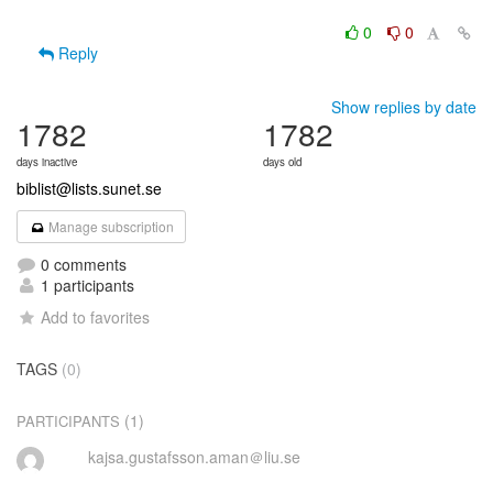
0
0
Reply
Show replies by date
1782
1782
days inactive
days old
biblist@lists.sunet.se
Manage subscription
0 comments
1 participants
Add to favorites
TAGS
(0)
(1)
PARTICIPANTS
kajsa.gustafsson.aman＠liu.se