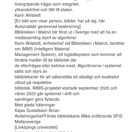
övergripande frågor som integritet,

yttrandefrihet och tillit till staten.

Karin Ahlstedt

[En bild som visar person, kläder, har på sig, hår  
Automatiskt genererad beskrivning]

Biblioteken i Malmö blir först ut i Sverige med att ha en 
mediesamling styrd av algoritmer

Karin Ahlstedt, enhetschef vid Biblioteken i Malmö, berättar 
om IMMS (Intelligent Material

Management System), ett logistiksystem som kommer att 
fördela medier till de bibliotek där

de efterfrågas eller behövs mest. Algoritmerna i systemet 
sätts och styrs av

bibliotekarier för att säkerställa ett allsidigt och kvalitativt 
utbud på respektive

bibliotek. IMMS-projektet startade september 2020 och 
våren 2022 går systemet i drift och

samlingen görs flytande.

Med glada hälsningar

Kajsa Gustafsson Åman

Avdelningschef/Förste bibliotekarie tillika ordförande SFIS 
Mellansverige

[Linköpings universitet]
