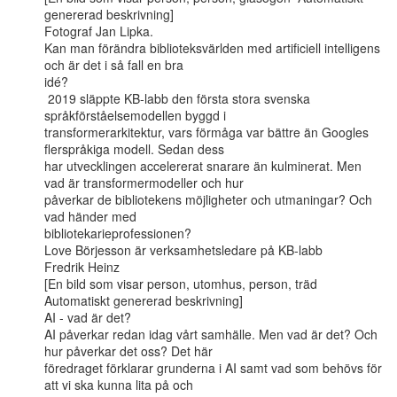
genererad beskrivning]

Fotograf Jan Lipka.

Kan man förändra biblioteksvärlden med artificiell intelligens 
och är det i så fall en bra

idé?

 2019 släppte KB-labb den första stora svenska 
språkförståelsemodellen byggd i

transformerarkitektur, vars förmåga var bättre än Googles 
flerspråkiga modell. Sedan dess

har utvecklingen accelererat snarare än kulminerat. Men 
vad är transformermodeller och hur

påverkar de bibliotekens möjligheter och utmaningar? Och 
vad händer med

bibliotekarieprofessionen?

Love Börjesson är verksamhetsledare på KB-labb

Fredrik Heinz

[En bild som visar person, utomhus, person, träd  
Automatiskt genererad beskrivning]

AI - vad är det?

AI påverkar redan idag vårt samhälle. Men vad är det? Och 
hur påverkar det oss? Det här

föredraget förklarar grunderna i AI samt vad som behövs för 
att vi ska kunna lita på och
