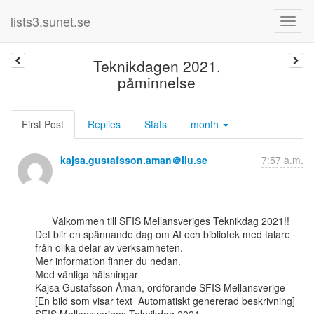
lists3.sunet.se
Teknikdagen 2021,
påminnelse
First Post
Replies
Stats
month
kajsa.gustafsson.aman＠liu.se
7:57 a.m.
      Välkommen till SFIS Mellansveriges Teknikdag 2021!!

Det blir en spännande dag om AI och bibliotek med talare 
från olika delar av verksamheten.

Mer information finner du nedan.

Med vänliga hälsningar

Kajsa Gustafsson Åman, ordförande SFIS Mellansverige

[En bild som visar text  Automatiskt genererad beskrivning]
