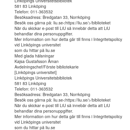
Linköpings Universitetsbibliotek

581 83 Linköping

Telefon: 011-363532

Besöksadress: Bredgatan 33, Norrköping

Besök oss gärna på: liu.se<https://liu.se/>/biblioteket

När du skickar e-post till LiU så innebär detta att LiU 
behandlar dina personuppgifter.

Mer information om hur detta går till finns i Integritetspolicy 
vid Linköpings universitet

som du hittar på liu.se

Med glada hälsningar

Kajsa Gustafsson Åman

Avdelningschef/Förste bibliotekarie

[Linköpings universitet]

Linköpings Universitetsbibliotek

581 83 Linköping

Telefon: 011-363532

Besöksadress: Bredgatan 33, Norrköping

Besök oss gärna på: liu.se<https://liu.se/>/biblioteket

När du skickar e-post till LiU så innebär detta att LiU 
behandlar dina personuppgifter.

Mer information om hur detta går till finns i Integritetspolicy 
vid Linköpings universitet

som du hittar på liu.se
