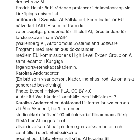
dra nytta av AI.

Fredrik Heintz är biträdande professor i datavetenskap vid 
Linköpings universitet,

ordförande i Svenska AI-Sällskapet, koordinator för EU-
nätverket TAILOR som tar fram de

vetenskapliga grunderna för tillitsfull AI, föreståndare för 
forskarskolan inom WASP

(Wallenberg AI, Autonomous Systems and Software 
Program) med mer än 300 doktorander,

medlem EU-kommissionens High-Level Expert Group on AI 
samt ledamot i Kungliga

Ingenjörsvetenskapsakademin.

Karolina Andersdotter

[En bild som visar person, kläder, inomhus, röd  Automatiskt 
genererad beskrivning]

Photo: Evgeni Hristov/IFLA. CC BY 4.0.

AI är här! Vad händer i samhället och i biblioteken?

Karolina Andersdotter, doktorand i informationsvetenskap 
vid Åbo Akademi, berättar om en

studiecirkel där över 100 bibliotekarier tillsammans lär sig 
förstå hur AI fungerar och

vilken inverkan AI har på den egna verksamheten och 
samhället i stort. Studiecirkelns

resultat och bibliotekens roll kring AI kopplas till 