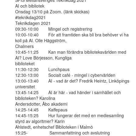
SFIS Mellansveriges Teknikdag 2021

AI och bibliotek

Onsdag 13/10 på Zoom. (länk skickas)

#teknikdag2021

Teknikdagen 2021

09:30-10:00        Mingel och registrering

10:00-10:40        För att framtiden ska bli bra behöver vi ha 
koll på AI. Olle Häggström,

Chalmers

10:45-11:25        Kan man förändra biblioteksvärlden med 
AI? Love Börjesson, Kungliga

biblioteket

11:30-12:30        Lunchpaus

12:30-13:00        Socialt café - mingel i cybervärlden

13:00-13:40        AI - vad är det? Fredrik Heintz, Linköpings 
universitet

13:45-14:25        AI är här - vad händer i samhället och 
biblioteken? Karolina

Andersdotter, Åbo akademi

14:25-14:45        Kaffepaus

14:45-15:25        Hur fungerar det med en mediesamling 
styrd av algoritmer? Karin

Ahlstedt, enhetschef Biblioteken i Malmö

15:25-                  Sammanfattning och avslutning
