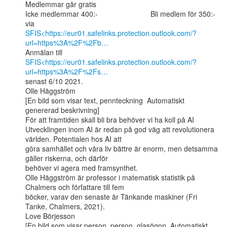
Medlemmar går gratis

Icke medlemmar 400:-                          Bli medlem för 350:- 
SFIS<https://eur01.safelinks.protection.outlook.com/?
url=https%3A%2F%2Fb…
SFIS<https://eur01.safelinks.protection.outlook.com/?
url=https%3A%2F%2Fs…
senast 6/10 2021.

Olle Häggström

[En bild som visar text, pennteckning  Automatiskt 
genererad beskrivning]

För att framtiden skall bli bra behöver vi ha koll på AI

Utvecklingen inom AI är redan på god väg att revolutionera 
världen. Potentialen hos AI att

göra samhället och våra liv bättre är enorm, men detsamma 
gäller riskerna, och därför

behöver vi agera med framsynthet.

Olle Häggström är professor i matematisk statistik på 
Chalmers och författare till fem

böcker, varav den senaste är Tänkande maskiner (Fri 
Tanke, Chalmers, 2021).

Love Börjesson

[En bild som visar person, person, glasögon  Automatiskt 