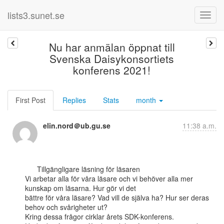
lists3.sunet.se
Nu har anmälan öppnat till
Svenska Daisykonsortiets
konferens 2021!
First Post
Replies
Stats
month
elin.nord＠ub.gu.se
11:38 a.m.
      Tillgängligare läsning för läsaren

Vi arbetar alla för våra läsare och vi behöver alla mer 
kunskap om läsarna. Hur gör vi det

bättre för våra läsare? Vad vill de själva ha? Hur ser deras 
behov och svårigheter ut?

Kring dessa frågor cirklar årets SDK-konferens.
