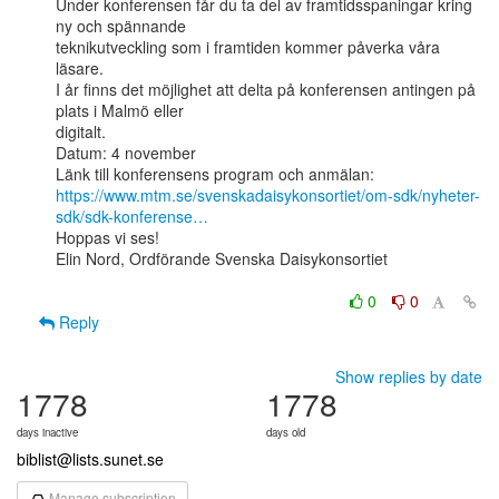
Under konferensen får du ta del av framtidsspaningar kring 
ny och spännande

teknikutveckling som i framtiden kommer påverka våra 
läsare. 

I år finns det möjlighet att delta på konferensen antingen på 
plats i Malmö eller

digitalt.

Datum: 4 november

https://www.mtm.se/svenskadaisykonsortiet/om-sdk/nyheter-
sdk/sdk-konferense…
Hoppas vi ses!

Elin Nord, Ordförande Svenska Daisykonsortiet

0
0
Reply
Show replies by date
1778
1778
days inactive
days old
biblist@lists.sunet.se
Manage subscription