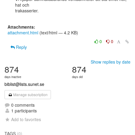
hat och

trakasserier.

Attachments:
attachment.html
(text/html — 4.2 KB)
0
0
Reply
Show replies by date
874
874
days inactive
days old
biblist@lists.sunet.se
Manage subscription
0 comments
1 participants
Add to favorites
TAGS
(0)