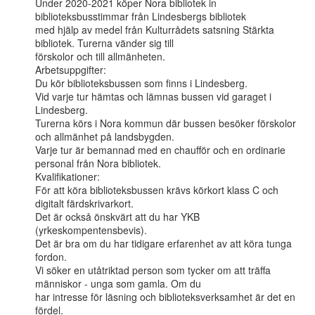
Under 2020-2021 köper Nora bibliotek in 
biblioteksbusstimmar från Lindesbergs bibliotek

med hjälp av medel från Kulturrådets satsning Stärkta 
bibliotek. Turerna vänder sig till

förskolor och till allmänheten.

Arbetsuppgifter:

Du kör biblioteksbussen som finns i Lindesberg.

Vid varje tur hämtas och lämnas bussen vid garaget i 
Lindesberg.

Turerna körs i Nora kommun där bussen besöker förskolor 
och allmänhet på landsbygden.

Varje tur är bemannad med en chaufför och en ordinarie 
personal från Nora bibliotek.

Kvalifikationer:

För att köra biblioteksbussen krävs körkort klass C och 
digitalt färdskrivarkort.

Det är också önskvärt att du har YKB 
(yrkeskompentensbevis).

Det är bra om du har tidigare erfarenhet av att köra tunga 
fordon.

Vi söker en utåtriktad person som tycker om att träffa 
människor - unga som gamla. Om du

har intresse för läsning och biblioteksverksamhet är det en 
fördel.
