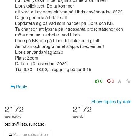
från det fysiska till det digitala på flera sätt även i 
Libriskollektivet. Detta kommer

att vara ett av perspektiven på Libris användardag 2020. 
Dagen ger också tillfälle att

uppdatera sig på vad som händer på Libris och KB.

Ta chansen att lyssna på intressanta presentationer och 
möta dem som arbetar med Libris

både på KB och på Libris-biblioteken digitalt.

Anmälan och programmet släpps i september!

Libris användardag 2020

Plats: Zoom

Datum: 10 november 2020

Tid: 9:30 - 16:00, inloggning börjar 9:15

0
0
Reply
Show replies by date
2172
2172
days inactive
days old
biblist@lists.sunet.se
Manage subscription