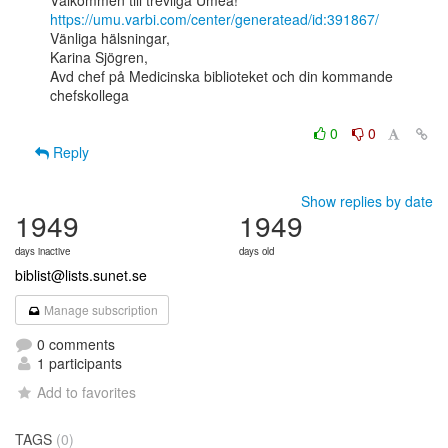
https://umu.varbi.com/center/generatead/id:391867/
Vänliga hälsningar,

Karina Sjögren,

Avd chef på Medicinska biblioteket och din kommande 
chefskollega

0
0
Reply
Show replies by date
1949
1949
days inactive
days old
biblist@lists.sunet.se
Manage subscription
0 comments
1 participants
Add to favorites
TAGS
(0)