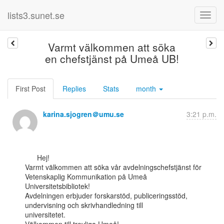
lists3.sunet.se
Varmt välkommen att söka
en chefstjänst på Umeå UB!
First Post
Replies
Stats
month
karina.sjogren＠umu.se
3:21 p.m.
      Hej!

Varmt välkommen att söka vår avdelningschefstjänst för 
Vetenskaplig Kommunikation på Umeå

Universitetsbibliotek!

Avdelningen erbjuder forskarstöd, publiceringsstöd, 
undervisning och skrivhandledning till

universitetet.
