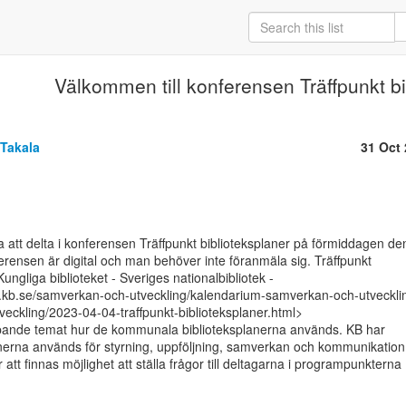
Välkommen till konferensen Träffpunkt bi
 Takala
31 Oct
a att delta i konferensen Träffpunkt biblioteksplaner på förmiddagen den
ensen är digital och man behöver inte föranmäla sig. Träffpunkt

Kungliga biblioteket - Sveriges nationalbibliotek -

.kb.se/samverkan-och-utveckling/kalendarium-samverkan-och-utveckli
ckling/2023-04-04-traffpunkt-biblioteksplaner.html>

ripande temat hur de kommunala biblioteksplanerna används. KB har

nerna används för styrning, uppföljning, samverkan och kommunikation
tt finnas möjlighet att ställa frågor till deltagarna i programpunkterna
