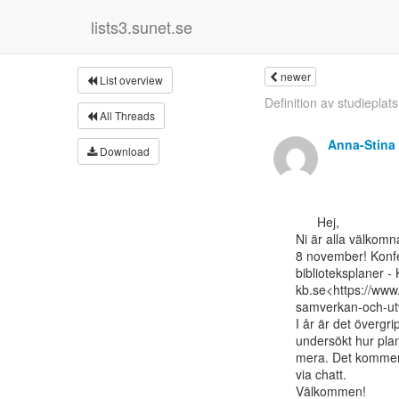
lists3.sunet.se
newer
List overview
Definition av studieplats
All Threads
Anna-Stina
Download
      Hej,

Ni är alla välkomn
8 november! Konfer
biblioteksplaner - 
kb.se<https://www
samverkan-och-utve
I år är det överg
undersökt hur pla
mera. Det kommer a
via chatt.

Välkommen!
