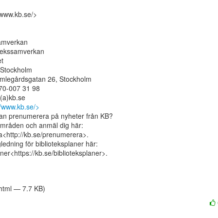
www.kb.se/>

amverkan

otekssamverkan

t

Stockholm

mlegårdsgatan 26, Stockholm

70-007 31 98

/www.kb.se/>
kan prenumerera på nyheter från KB?

områden och anmäl dig här:

<http://kb.se/prenumerera>.

edning för biblioteksplaner här:

ner<https://kb.se/biblioteksplaner>.

/html — 7.7 KB)