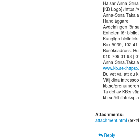
Hälsar Anna-Stina

[KB Logo]<https://
Anna-Stina Takala

Handläggare

Avdelningen för s
Enheten för bibli
Kungliga biblioteke
Box 5039, 102 41 
Besöksadress: Hu
010-709 31 98 | 0
www.kb.se<https:/
Du vet väl att du 
Välj dina intresse
kb.se/prenumerera
Ta del av KB:s vägl
kb.se/bibliotekspla
Attachments:
attachment.html
(text
Reply