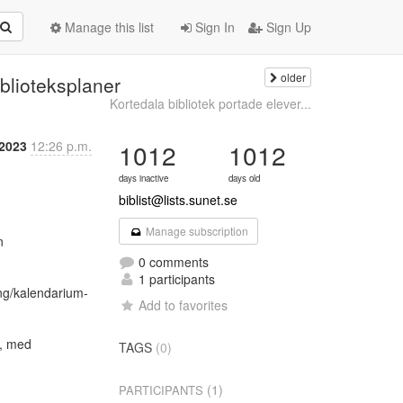
Manage this list
Sign In
Sign Up
older
blioteksplaner
Kortedala bibliotek portade elever...
 2023
12:26 p.m.
1012
1012
days inactive
days old
biblist@lists.sunet.se
Manage subscription


0 comments
1 participants
ng/kalendarium-
Add to favorites
, med

TAGS
(0)
(1)
PARTICIPANTS