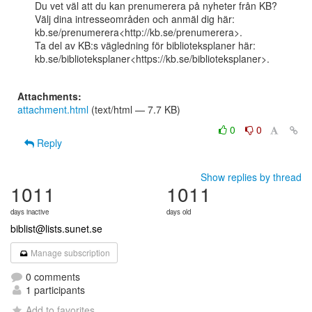
Du vet väl att du kan prenumerera på nyheter från KB?

Välj dina intresseområden och anmäl dig här:

kb.se/prenumerera<http://kb.se/prenumerera>.

Ta del av KB:s vägledning för biblioteksplaner här:

kb.se/biblioteksplaner<https://kb.se/biblioteksplaner>.

Attachments:
attachment.html
(text/html — 7.7 KB)
0
0
Reply
Show replies by thread
1011
1011
days inactive
days old
biblist@lists.sunet.se
Manage subscription
0 comments
1 participants
Add to favorites