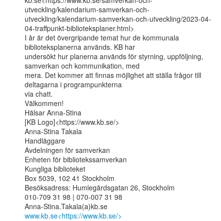
kb.se<https://www.kb.se/samverkan-och-
utveckling/kalendarium-samverkan-och-
utveckling/kalendarium-samverkan-och-utveckling/2023-04-
04-traffpunkt-biblioteksplaner.html>

I år är det övergripande temat hur de kommunala 
biblioteksplanerna används. KB har

undersökt hur planerna används för styrning, uppföljning, 
samverkan och kommunikation, med

mera. Det kommer att finnas möjlighet att ställa frågor till 
deltagarna i programpunkterna

via chatt.

Välkommen!

Hälsar Anna-Stina

[KB Logo]<https://www.kb.se/>

Anna-Stina Takala

Handläggare

Avdelningen för samverkan

Enheten för bibliotekssamverkan

Kungliga biblioteket

Box 5039, 102 41 Stockholm

Besöksadress: Humlegårdsgatan 26, Stockholm

010-709 31 98 | 070-007 31 98

www.kb.se<https://www.kb.se/>