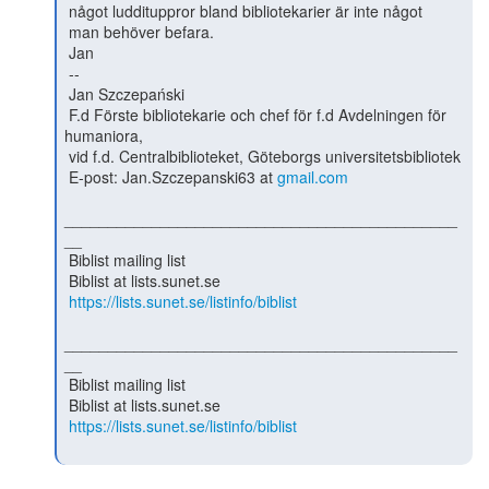
 något luddituppror bland bibliotekarier är inte något

 man behöver befara.

 Jan

 --

 Jan Szczepański

 F.d Förste bibliotekarie och chef för f.d Avdelningen för 
humaniora,

 vid f.d. Centralbiblioteket, Göteborgs universitetsbibliotek

 E-post: Jan.Szczepanski63 at 
gmail.com
_____________________________________________
__

 Biblist mailing list

 Biblist at lists.sunet.se

https://lists.sunet.se/listinfo/biblist
_____________________________________________
__

 Biblist mailing list

 Biblist at lists.sunet.se

https://lists.sunet.se/listinfo/biblist