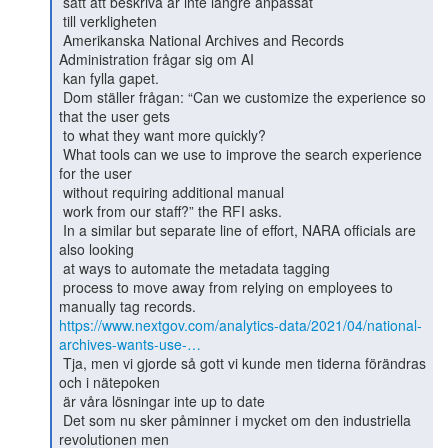
 sätt att beskriva är inte längre anpassat

 till verkligheten

 Amerikanska National Archives and Records 
Administration frågar sig om AI

 kan fylla gapet.

 Dom ställer frågan: “Can we customize the experience so 
that the user gets

 to what they want more quickly?

 What tools can we use to improve the search experience 
for the user

 without requiring additional manual

 work from our staff?” the RFI asks.

 In a similar but separate line of effort, NARA officials are 
also looking

 at ways to automate the metadata tagging

 process to move away from relying on employees to 
https://www.nextgov.com/analytics-data/2021/04/national-
archives-wants-use-…
 Tja, men vi gjorde så gott vi kunde men tiderna förändras 
och i nätepoken

 är våra lösningar inte up to date

 Det som nu sker påminner i mycket om den industriella 
revolutionen men
