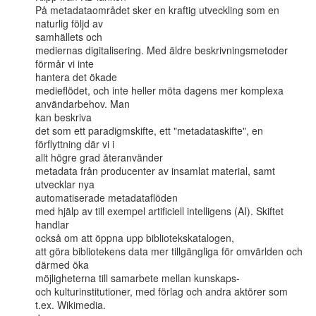
På metadataområdet sker en kraftig utveckling som en 
naturlig följd av

samhällets och

mediernas digitalisering. Med äldre beskrivningsmetoder 
förmår vi inte

hantera det ökade

medieflödet, och inte heller möta dagens mer komplexa 
användarbehov. Man

kan beskriva

det som ett paradigmskifte, ett "metadataskifte", en 
förflyttning där vi i

allt högre grad återanvänder

metadata från producenter av insamlat material, samt 
utvecklar nya

automatiserade metadataflöden

med hjälp av till exempel artificiell intelligens (AI). Skiftet 
handlar

också om att öppna upp bibliotekskatalogen,

att göra bibliotekens data mer tillgängliga för omvärlden och 
därmed öka

möjligheterna till samarbete mellan kunskaps-

och kulturinstitutioner, med förlag och andra aktörer som 
t.ex. Wikimedia.
