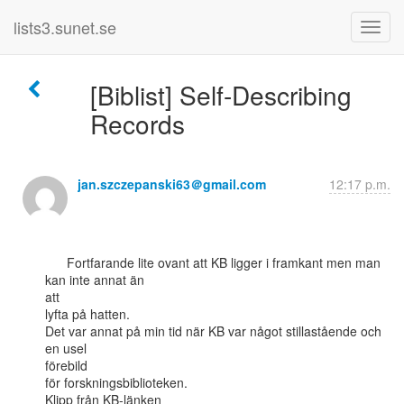
lists3.sunet.se
[Biblist] Self-Describing
Records
jan.szczepanski63＠gmail.com
12:17 p.m.
      Fortfarande lite ovant att KB ligger i framkant men man 
kan inte annat än

att

lyfta på hatten.

Det var annat på min tid när KB var något stillastående och 
en usel

förebild

för forskningsbiblioteken.

Klipp från KB-länken
