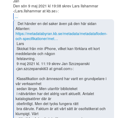
Jan

Den sön 9 maj 2021 kl 19:08 skrev Lars Ilshammar 
...
  Det händer en del saker även på den här sidan

https://metadatabyran.kb.se/metadata/metadatafloden-
och-specifikationer/met…
 Lars

 Skickat från min iPhone, vilket kan förklara ett kort 
meddelande och någon

 felstavning.

 9 maj 2021 kl. 11:19 skrev Jan Szczepanski 
<jan.szczepanski63 at gmail.com>:

 Klassifikation och ämnesord har varit en grundpelare i 
vår verksamhet

 sedan länge. Men utanför biblioteket

 i nätvärlden har det aldrig varit aktuellt. Antalet 
katalogisatörer där är

 obefintligt. Men det tycks fungera rätt

 bra därute. Faktum är att vårt sätt är osofistikerat och 
klumpigt. Vårt
