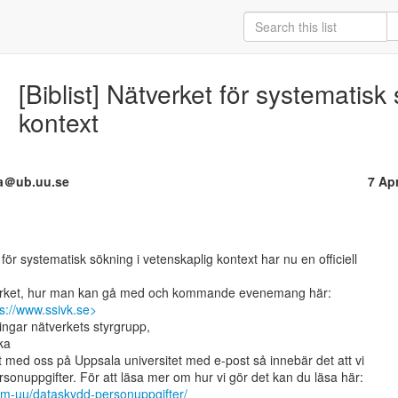
[Biblist] Nätverket för systematisk
kontext
a＠ub.uu.se
7 Ap
s://www.ssivk.se>
ngar nätverkets styrgrupp,

a

 med oss på Uppsala universitet med e-post så innebär det att vi

om-uu/dataskydd-personuppgifter/