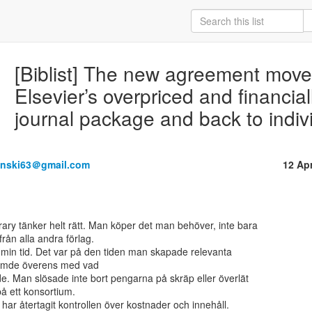
[Biblist] The new agreement move
Elsevier’s overpriced and financia
journal package and back to indivi
anski63＠gmail.com
12 Ap
från alla andra förlag.

min tid. Det var på den tiden man skapade relevanta

ämde överens med vad

. Man slösade inte bort pengarna på skräp eller överlät

å ett konsortium.

har återtagit kontrollen över kostnader och innehåll.
