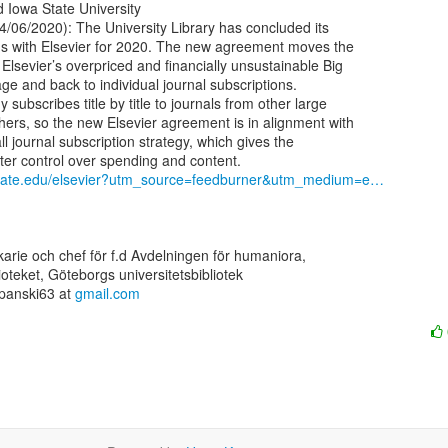
d Iowa State University

/06/2020): The University Library has concluded its

ns with Elsevier for 2020. The new agreement moves the

Elsevier’s overpriced and financially unsustainable Big

ge and back to individual journal subscriptions.

 subscribes title by title to journals from other large

ers, so the new Elsevier agreement is in alignment with

ll journal subscription strategy, which gives the

iastate.edu/elsevier?utm_source=feedburner&utm_medium=e…
ekarie och chef för f.d Avdelningen för humaniora,

lioteket, Göteborgs universitetsbibliotek

panski63 at 
gmail.com