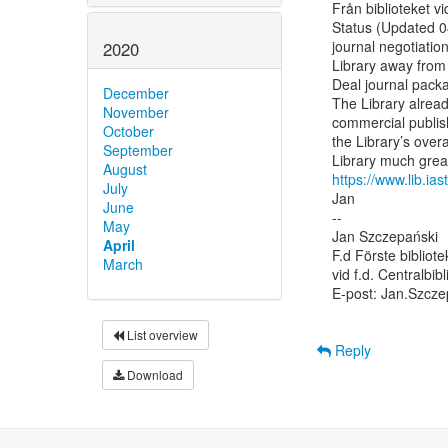
Från biblioteket vi
Status (Updated 04
journal negotiatio
2020
Library away from 
Deal journal packa
December
The Library already
November
commercial publish
October
the Library’s overa
September
August
https://www.lib.
July
Jan

June
--

May
Jan Szczepański

April
F.d Förste bibliot
March
vid f.d. Centralbib
E-post: Jan.Szcze
List overview
Reply
Download