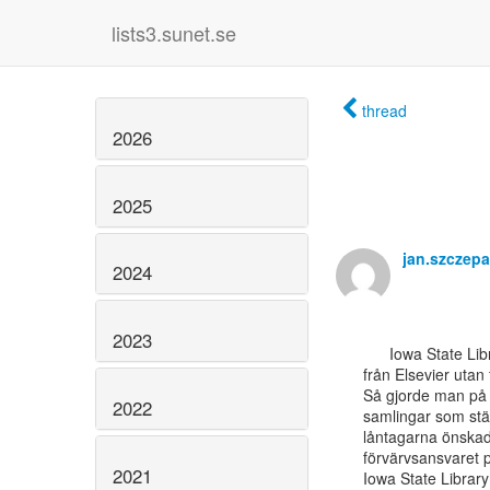
lists3.sunet.se
thread
2026
2025
jan.szczep
2024
2023
      Iowa State Library tänker helt rätt. Man köper det man behöver, inte bara

från Elsevier utan 
Så gjorde man på 
2022
samlingar som st
låntagarna önskade
förvärvsansvaret p
2021
Iowa State Library 