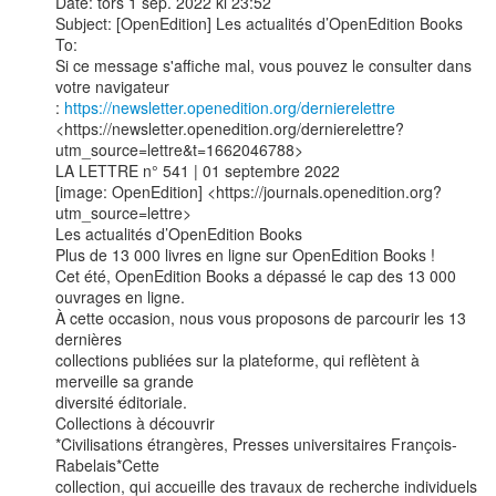
Date: tors 1 sep. 2022 kl 23:52

Subject: [OpenEdition] Les actualités d’OpenEdition Books

To:

Si ce message s'affiche mal, vous pouvez le consulter dans 
votre navigateur

: 
https://newsletter.openedition.org/dernierelettre
<https://newsletter.openedition.org/dernierelettre?
utm_source=lettre&t=1662046788>

LA LETTRE n° 541 | 01 septembre 2022

[image: OpenEdition] <https://journals.openedition.org?
utm_source=lettre>

Les actualités d’OpenEdition Books

Plus de 13 000 livres en ligne sur OpenEdition Books !

Cet été, OpenEdition Books a dépassé le cap des 13 000 
ouvrages en ligne.

À cette occasion, nous vous proposons de parcourir les 13 
dernières

collections publiées sur la plateforme, qui reflètent à 
merveille sa grande

diversité éditoriale.

Collections à découvrir

*Civilisations étrangères, Presses universitaires François-
Rabelais*Cette

collection, qui accueille des travaux de recherche individuels 