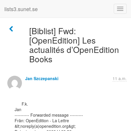
lists3.sunet.se
[Biblist] Fwd:
[OpenEdition] Les
actualités d’OpenEdition
Books
Jan Szczepanski
11 a.m.
      F.k.

Jan

---------- Forwarded message ---------

Från: OpenEdition - La Lettre 
&lt;noreply(a)openedition.org&gt;
