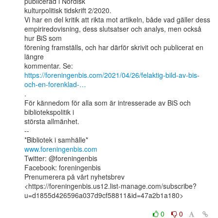
publicerad i Nordisk

kulturpolitisk tidskrift 2/2020.

Vi har en del kritik att rikta mot artikeln, både vad gäller dess

empiriredovisning, dess slutsatser och analys, men också 
hur BiS som

förening framställs, och har därför skrivit och publicerat en 
längre

https://foreningenbis.com/2021/04/26/felaktig-bild-av-bis-
och-en-forenklad-…
.

För kännedom för alla som är intresserade av BiS och 
bibliotekspolitik i

största allmänhet.

--

www.foreningenbis.com
Twitter: @foreningenbis

Facebook: foreningenbis

Prenumerera på vårt nyhetsbrev

<https://foreningenbis.us12.list-manage.com/subscribe?
u=d1855d426596a037d9cf58811&id=47a2b1a180>

0
0