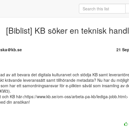
[Biblist] KB söker en teknisk hand
lska＠kb.se
21 Se
kt krävande leveranssätt samt tillhörande metadata? Nu har du möjligh
t som har ett samordningsansvar för e-plikten såväl som insamling av d
KW3).

 och KB här<https://www.kb.se/om-oss/arbeta-pa-kb/lediga-jobb.html>

d din ansökan!
