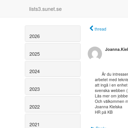
lists3.sunet.se
thread
2026
Joanna.Kie
2025
2024
      Är du intresserad av att bevara det digitala kulturarvet och stödja KB samt leverantörer i

arbetet med teknis
att ingå i en enhe
2023
svenska webben (
Läs mer om jobbet
Och välkommen me
2022
Joanna Kielska

HR på KB

2021