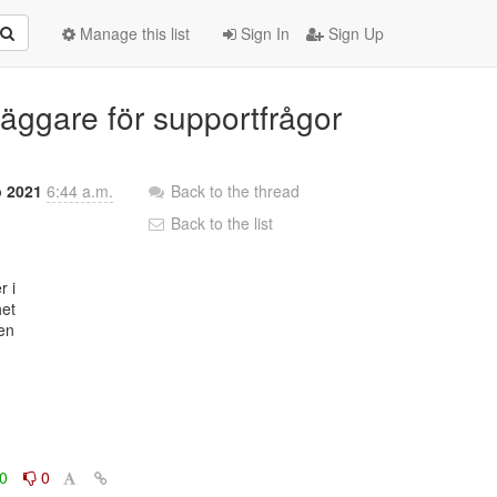
Manage this list
Sign In
Sign Up
läggare för supportfrågor
p 2021
6:44 a.m.
Back to the thread
Back to the list
et

en

0
0