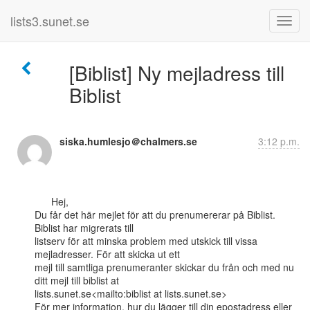
lists3.sunet.se
[Biblist] Ny mejladress till
Biblist
siska.humlesjo＠chalmers.se
3:12 p.m.
      Hej,

Du får det här mejlet för att du prenumererar på Biblist. 
Biblist har migrerats till

listserv för att minska problem med utskick till vissa 
mejladresser. För att skicka ut ett

mejl till samtliga prenumeranter skickar du från och med nu 
ditt mejl till biblist at

lists.sunet.se<mailto:biblist at lists.sunet.se>

För mer information, hur du lägger till din epostadress eller 