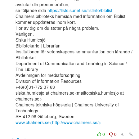
avslutar din prenumeration,

se följande sida 
https://lists.sunet.se/listinfo/biblist
Chalmers biblioteks hemsida med information om Biblist 
kommer uppdateras inom kort.

Hör av dig om du stöter på några problem.

Vänligen,

Siska Humlesjö

Bibliotekarie | Librarian

Institutionen för vetenskapens kommunikation och lärande / 
Biblioteket

Department of Communication and Learning in Science / 
The Library

Avdelningen för mediaförsörjning

Division of Information Resources

+46(0)31-772 37 63

siska.humlesjo at chalmers.se<mailto:siska.humlesjo at 
chalmers.se>

Chalmers tekniska högskola | Chalmers University of 
Technology

www.chalmers.se<http://www.chalmers.se/>
0
0