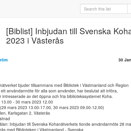
[Biblist] Inbjudan till Svenska K
2023 i Västerås
tröm
30 Ja
l ett användarmöte för alla som använder, har beslutat att införa,

r intresserade av det öppna och fria bibliotekssystemet Koha.

 13.00 - 30 mars 2023 12.00

t (29 mars 2023 13.00-17.00, 30 mars 2023 09.00-12.00)

alen, Karlsgatan 2, Västerås

stnad

an: Inbjudan till Svenska Kohanätverkets tionde användarmöte 28 mar
rås med Biblioteken i Västmanland - Svenska
