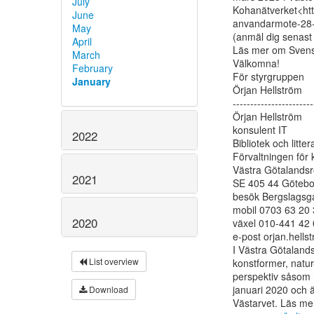
July
Kohanätverket<http
June
anvandarmote-28-m
May
(anmäl dig senast 
April
Läs mer om Svens
March
Välkomna!

February
För styrgruppen

January
Örjan Hellström

-----------------------
Örjan Hellström

konsulent IT

2022
Bibliotek och littera
Förvaltningen för k
Västra Götalandsr
2021
SE 405 44 Götebo
besök Bergslagsga
mobil 0703 63 20 
2020
växel 010-441 42 
e-post orjan.hell
I Västra Götalands
List overview
konstformer, natur-
perspektiv såsom h
januari 2020 och ä
Download