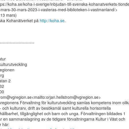
s://koha.se/koha-i-sverige/inbjudan-till-svenska-kohanatverkets-tiond
ars-30-mars-2023-i-vasteras-med-biblioteken-i-vastmanland/>

13 mars)

ka Kohanätverket på 
http://koha.se
.

------------------------

tur

ulturutveckling

egionen

rg

tan 2

32

00

strom@vgregion.se<mailto:orjan.hellstrom@vgregion.se>

regionens Förvaltning för kulturutveckling samlas kompetens inom olika
 och kulturarv, drift av besöksmål samt kulturella horisontella

ållbarhet, tillgänglighet och barn och unga. Förvaltningen bildades 1

r en sammanslagning av de tidigare förvaltningarna Kultur i Väst och
