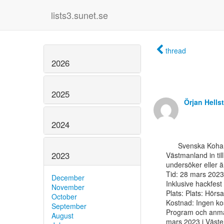
lists3.sunet.se
thread
2026
2025
Örjan Hells
2024
      Svenska Kohanätverket bjuder tillsammans med Bibliotek i Västmanland och Region

2023
Västmanland in til
undersöker eller ä
Tid: 28 mars 2023
December
Inklusive hackfes
November
Plats: Plats: Hörs
October
Kostnad: Ingen ko
September
Program och anmäl
August
mars 2023 i Väste