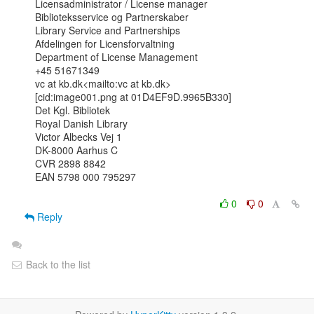
Licensadministrator / License manager

Biblioteksservice og Partnerskaber

Library Service and Partnerships

Afdelingen for Licensforvaltning

Department of License Management

+45 51671349

vc at kb.dk<mailto:vc at kb.dk>

[cid:image001.png at 01D4EF9D.9965B330]

Det Kgl. Bibliotek

Royal Danish Library

Victor Albecks Vej 1

DK-8000 Aarhus C

CVR 2898 8842

EAN 5798 000 795297

0
0
Reply
Back to the list