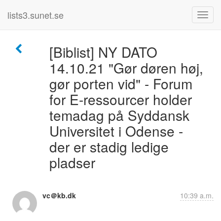
lists3.sunet.se
[Biblist] NY DATO
14.10.21 "Gør døren høj,
gør porten vid" - Forum
for E-ressourcer holder
temadag på Syddansk
Universitet i Odense -
der er stadig ledige
pladser
vc＠kb.dk
10:39 a.m.