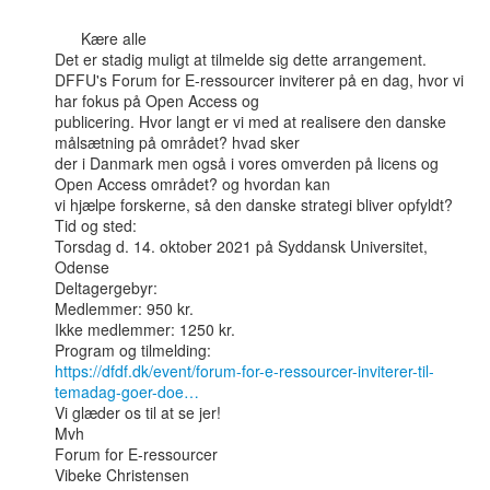
      Kære alle

Det er stadig muligt at tilmelde sig dette arrangement.

DFFU's Forum for E-ressourcer inviterer på en dag, hvor vi 
har fokus på Open Access og

publicering. Hvor langt er vi med at realisere den danske 
målsætning på området? hvad sker

der i Danmark men også i vores omverden på licens og 
Open Access området? og hvordan kan

vi hjælpe forskerne, så den danske strategi bliver opfyldt?

Tid og sted:

Torsdag d. 14. oktober 2021 på Syddansk Universitet, 
Odense

Deltagergebyr:

Medlemmer: 950 kr.

Ikke medlemmer: 1250 kr.

https://dfdf.dk/event/forum-for-e-ressourcer-inviterer-til-
temadag-goer-doe…
Vi glæder os til at se jer!

Mvh

Forum for E-ressourcer

Vibeke Christensen
