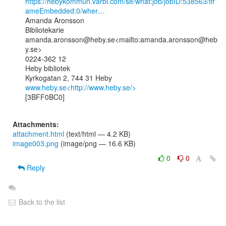
https://hebykommun.varbi.com/se/what:job/jobID:538563/ifr
ameEmbedded:0/wher…
Amanda Aronsson

Bibliotekarie

amanda.aronsson@heby.se<mailto:amanda.aronsson@heb
y.se>

0224-362 12

Heby bibliotek

www.heby.se<http://www.heby.se/>
[3BFF0BC0]

Attachments:
attachment.html
(text/html — 4.2 KB)
image003.png
(image/png — 16.6 KB)
0
0
Reply
Back to the list