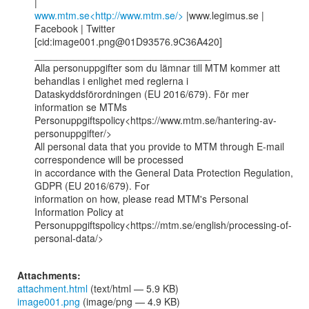
www.mtm.se<http://www.mtm.se/>
 |www.legimus.se | 
Facebook | Twitter

[cid:image001.png@01D93576.9C36A420]

________________________________

Alla personuppgifter som du lämnar till MTM kommer att 
behandlas i enlighet med reglerna i

Dataskyddsförordningen (EU 2016/679). För mer 
information se MTMs

Personuppgiftspolicy<https://www.mtm.se/hantering-av-
personuppgifter/>

All personal data that you provide to MTM through E-mail 
correspondence will be processed

in accordance with the General Data Protection Regulation, 
GDPR (EU 2016/679). For

information on how, please read MTM's Personal 
Information Policy at

Personuppgiftspolicy<https://mtm.se/english/processing-of-
personal-data/>

Attachments:
attachment.html
(text/html — 5.9 KB)
image001.png
(image/png — 4.9 KB)