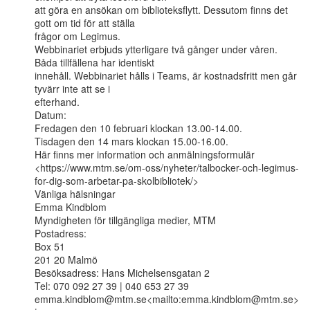
att göra en ansökan om biblioteksflytt. Dessutom finns det 
gott om tid för att ställa

frågor om Legimus.

Webbinariet erbjuds ytterligare två gånger under våren. 
Båda tillfällena har identiskt

innehåll. Webbinariet hålls i Teams, är kostnadsfritt men går 
tyvärr inte att se i

efterhand.

Datum:

Fredagen den 10 februari klockan 13.00-14.00.

Tisdagen den 14 mars klockan 15.00-16.00.

Här finns mer information och anmälningsformulär

<https://www.mtm.se/om-oss/nyheter/talbocker-och-legimus-
for-dig-som-arbetar-pa-skolbibliotek/>

Vänliga hälsningar

Emma Kindblom

Myndigheten för tillgängliga medier, MTM

Postadress:

Box 51

201 20 Malmö

Besöksadress: Hans Michelsensgatan 2

Tel: 070 092 27 39 | 040 653 27 39

emma.kindblom@mtm.se<mailto:emma.kindblom@mtm.se> 