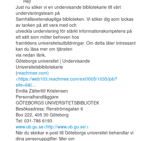
      Hej!

Just nu söker vi en undervisande bibliotekarie till vårt 
undervisningsteam på

Samhällsvetenskapliga biblioteken. Vi söker dig som lockas 
av tanken på att vara med och

utveckla undervisning för stärkt informationskompetens på 
ett sätt som möter behoven hos

framtidens universitetsutbildningar. Om detta låter intressant 
kan du läsa mer om tjänsten

via nedan länk.

Göteborgs universitet | Undervisande 
Universitetsbibliotekarie

(
reachmee.com)
<https://web103.reachmee.com/ext/I005/1035/job?
site=6&l…
Emilia Zätterlöf Kristensen

Personalhandläggare

GÖTEBORGS UNIVERSITETSBIBLIOTEK

Besöksadress: Renströmsgatan 6

Box 222, 405 30 Göteborg

www.ub.gu.se<http://www.ub.gu.se/>
När du skickar e-post till Göteborgs universitet behandlar vi 
dina personuppgifter. Mer om
