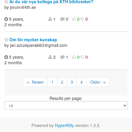
Är du vår nya kollega på KTH biblioteket?
by jorum＠kth.se
5 years,
1
0
0
0
2 months
Om för mycket kunskap
by jan.szczepanski63＠gmail.com
5 years,
2
1
0
0
2 months
← Newer
1
2
3
4
Older →
Results per page:
Powered by
HyperKitty
version 1.3.2.