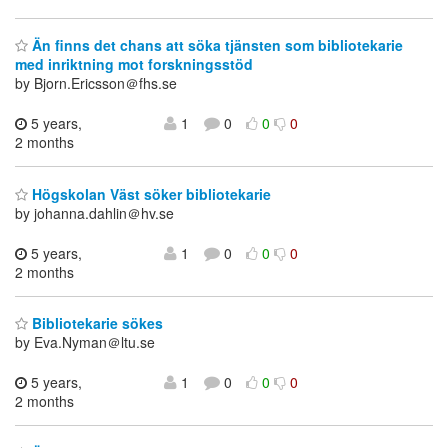
Än finns det chans att söka tjänsten som bibliotekarie
med inriktning mot forskningsstöd
by Bjorn.Ericsson＠fhs.se
5 years,
1
0
0
0
2 months
Högskolan Väst söker bibliotekarie
by johanna.dahlin＠hv.se
5 years,
1
0
0
0
2 months
Bibliotekarie sökes
by Eva.Nyman＠ltu.se
5 years,
1
0
0
0
2 months