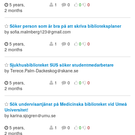
5 years,
1
0
0
0
2 months
Söker person som är bra på att skriva biblioteksplaner
by sofia.malmberg123＠gmail.com
5 years,
1
0
0
0
2 months
Sjukhusbiblioteket SUS söker studentmedarbetare
by Terece.Palm-Dackeskog＠skane.se
5 years,
1
0
0
0
2 months
Sök undervisartjänst på Medicinska biblioteket vid Umeå
Universitet!
by karina.sjogren＠umu.se
5 years,
1
0
0
0
2 months