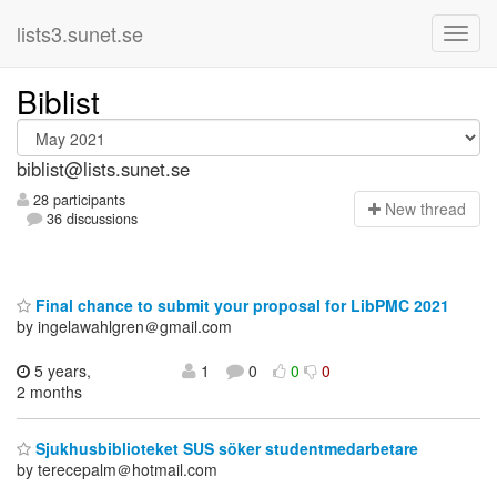
lists3.sunet.se
Biblist
biblist@lists.sunet.se
28 participants
N
ew thread
36 discussions
Final chance to submit your proposal for LibPMC 2021
by ingelawahlgren＠gmail.com
5 years,
1
0
0
0
2 months
Sjukhusbiblioteket SUS söker studentmedarbetare
by terecepalm＠hotmail.com