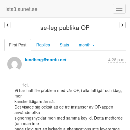
lists3.sunet.se
se-leg publika OP
First Post
Replies
Stats
month
lundberg＠nordu.net
4:28 p.m.
      Hej,

Vi har haft lite problem med vår OP, i alla fall igår och idag, 
men

kanske tidigare än så.

Det visade sig också att de tre instanser av OP-appen 
använde olika

signeringsnycklar men med samma key id. Detta medförde 
(om man inte

hade riktig tur) att lyckade authentications inte levererade 