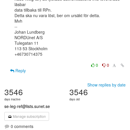
läsbar

data tillbaka till RPn.

Detta ska nu vara löst, ber om ursäkt för detta.

Mvh

--

Johan Lundberg

NORDUnet A/S

Tulegatan 11

113 53 Stockholm

+46730714375

0
0
Reply
Show replies by date
3546
3546
days inactive
days old
se-leg-ref@lists.sunet.se
Manage subscription
0 comments