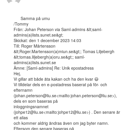
      Samma på umu

/Tommy

Från: Johan Peterson via Saml-admins &lt;saml-
admins(a)lists.sunet.se&gt;

Skickat: den 1 december 2023 14:03

Till: Roger Mårtensson 
&lt;Roger.Martensson(a)miun.se&gt;; Tomas Liljebergh

&lt;tomas.liljebergh(a)oru.se&gt;; saml-
admins(a)lists.sunet.se

Ämne: [Saml-admins] Re: Unik epostadress

Hej,

Vi gillar att både äta kakan och ha den kvar 😃

Vi tilldelar dels en e-postadress baserat på för- och 
efternamn

(johan.peterson@liu.se<mailto:johan.peterson@liu.se>), 
dels en som baseras på

inloggningsnamnet 
(johpe12@liu.se<mailto:johpe12@liu.se>) . Den senare är 
ett alias

och kommer aldrig ändras även om jag byter namn. 
Eftersom den senare baseras på
