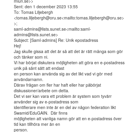
miun.se>>

Sent: den 1 december 2023 13:55

To: Tomas Liljebergh

<tomas.liljebergh@oru.se<mailto:tomas.liljebergh@oru.se>
>;

saml-admins@lists.sunet.se<mailto:saml-
admins@lists.sunet.se>

Subject: [Saml-admins] Re: Unik epostadress

Hej!

Jag skulle gissa att det är så att det är rätt många som gör 
och tänker som ni.

Vi har börjat diskutera möjligheten att göra en e-postadress 
unik på sånt sätt att endast

en person kan använda sig av det likt vad vi gör med 
användarnamn.

Därav frågan om fler har haft eller har påbörjat 
diskussioner/arbete om detta.

Det vi ser kan vara ett problem är system som tyvärr 
använder sig av e-postadress som

identifierare men inte är en del av någon federation likt 
Swamid/EduGAIN.  Där finns

möjligheten att vanliga namn gör att en e-postadress över 
tid kan tillhöra mer än en

person.
