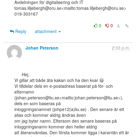
Avdelningen för digitalisering och IT

tomas.liljebergh@oru.se<mailto:tomas.liljebergh@oru.se>

019-303167

0
0
Reply
attachment
Johan Peterson
2:03 p.m.
      Hej,

Vi gillar att både äta kakan och ha den kvar 😃

Vi tilldelar dels en e-postadress baserat på för- och 
efternamn

(johan.peterson@liu.se<mailto:johan.peterson@liu.se>), 
dels en som baseras på

inloggningsnamnet (johpe12(a)liu.se) . Den senare är ett 
alias och kommer aldrig ändras även

om jag byter namn. Eftersom den senare baseras på 
inloggningsnamn kommer den heller aldrig

att återanvändas. Den första kommer ligga i karantän ett år 