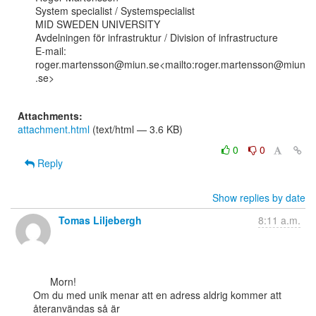
System specialist / Systemspecialist

MID SWEDEN UNIVERSITY

Avdelningen för infrastruktur / Division of infrastructure

E-mail: 
roger.martensson@miun.se<mailto:roger.martensson@miun
.se>

Attachments:
attachment.html
(text/html — 3.6 KB)
0
0
Reply
Show replies by date
Tomas Liljebergh
8:11 a.m.
      Morn!

Om du med unik menar att en adress aldrig kommer att 
återanvändas så är
