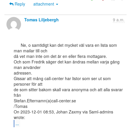
Reply
attachment
Tomas Liljebergh
9 a.m.
      Ne, o samtidigt kan det mycket väl vara en lista som 
man mailar till och

då vet man inte om det är en eller flera mottagare.

Och som Fredrik säger det kan ändras mellan varja gång 
man använder

adressen.

Gissar att mång call-center har listor som ser ut som 
personer för att

de som sitter bakom skall vara anonyma och att alla svarar 
från

Stefan.Efternamn(a)call-center.se

/Tomas

On 2023-12-01 08:53, Johan Zaxmy via Saml-admins 
...