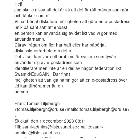
Hej!

Jag skulle gissa att det är så att det är rätt många som gör 
och tänker som ni.

Vi har börjat diskutera möjligheten att göra en e-postadress 
unik på sånt sätt att endast

en person kan använda sig av det likt vad vi gör med 
användarnamn.

Därav frågan om fler har haft eller har påbörjat 
diskussioner/arbete om detta.

Det vi ser kan vara ett problem är system som tyvärr 
använder sig av e-postadress som

identifierare men inte är en del av någon federation likt 
Swamid/EduGAIN.  Där finns

möjligheten att vanliga namn gör att en e-postadress över 
tid kan tillhöra mer än en

person.

________________________________

Från: Tomas Liljebergh

<tomas.liljebergh@oru.se<mailto:tomas.liljebergh@oru.se>
>

Skickat: den 1 december 2023 08:11

Till: saml-admins@lists.sunet.se<mailto:saml-
admins@lists.sunet.se>
