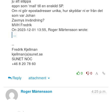
ju att släppa

eppn som 'mail' till en enskild SP.

Om ni gör epostadresser unika, hur skyddar ni er från det 
som var Johan

Zaxmys invändning?

MVH Fredrik

...
--

Fredrik Kjellman

kjellman(a)sunet.se

SUNET NOC

+46 8 20 78 60

0
0
Reply
attachment
Roger Mårtensson
4:25 p.m.