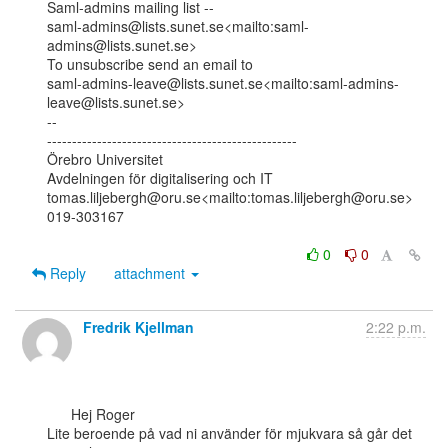
Saml-admins mailing list --

saml-admins@lists.sunet.se<mailto:saml-
admins@lists.sunet.se>

To unsubscribe send an email to

saml-admins-leave@lists.sunet.se<mailto:saml-admins-
leave@lists.sunet.se>

--

--------------------------------------------------

Örebro Universitet

Avdelningen för digitalisering och IT

tomas.liljebergh@oru.se<mailto:tomas.liljebergh@oru.se>

019-303167

0
0
Reply
attachment
Fredrik Kjellman
2:22 p.m.
      Hej Roger

Lite beroende på vad ni använder för mjukvara så går det 