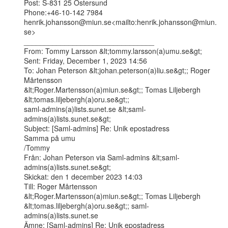
Post: S-831 25 Östersund

Phone:+46-10-142 7984

henrik.johansson@miun.se<mailto:henrik.johansson@miun.
se>

________________________________

From: Tommy Larsson &lt;tommy.larsson(a)umu.se&gt;

Sent: Friday, December 1, 2023 14:56

To: Johan Peterson &lt;johan.peterson(a)liu.se&gt;; Roger 
Mårtensson

&lt;Roger.Martensson(a)miun.se&gt;; Tomas Liljebergh 
&lt;tomas.liljebergh(a)oru.se&gt;;

saml-admins(a)lists.sunet.se &lt;saml-
admins(a)lists.sunet.se&gt;

Subject: [Saml-admins] Re: Unik epostadress

Samma på umu

/Tommy

Från: Johan Peterson via Saml-admins &lt;saml-
admins(a)lists.sunet.se&gt;

Skickat: den 1 december 2023 14:03

Till: Roger Mårtensson 
&lt;Roger.Martensson(a)miun.se&gt;; Tomas Liljebergh

&lt;tomas.liljebergh(a)oru.se&gt;; saml-
admins(a)lists.sunet.se

Ämne: [Saml-admins] Re: Unik epostadress
