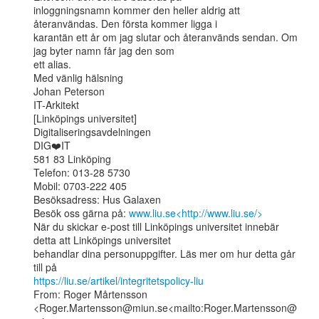
inloggningsnamn kommer den heller aldrig att 
återanvändas. Den första kommer ligga i

karantän ett år om jag slutar och återanvänds sendan. Om 
jag byter namn får jag den som

ett alias.

Med vänlig hälsning

Johan Peterson

IT-Arkitekt

[Linköpings universitet]

Digitaliseringsavdelningen

DIG❤️IT

581 83 Linköping

Telefon: 013-28 5730

Mobil: 0703-222 405

Besöksadress: Hus Galaxen

Besök oss gärna på: 
www.liu.se<http://www.liu.se/>
När du skickar e-post till Linköpings universitet innebär 
detta att Linköpings universitet

behandlar dina personuppgifter. Läs mer om hur detta går 
https://liu.se/artikel/integritetspolicy-liu
From: Roger Mårtensson

<Roger.Martensson@miun.se<mailto:Roger.Martensson@