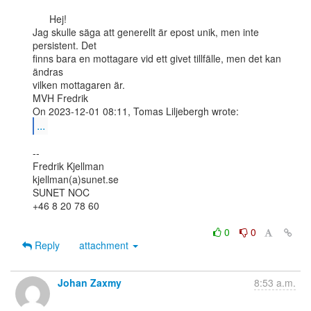
      Hej!

Jag skulle säga att generellt är epost unik, men inte 
persistent. Det

finns bara en mottagare vid ett givet tillfälle, men det kan 
ändras

vilken mottagaren är.

MVH Fredrik

...
--

Fredrik Kjellman

kjellman(a)sunet.se

SUNET NOC

+46 8 20 78 60

0
0
Reply
attachment
Johan Zaxmy
8:53 a.m.