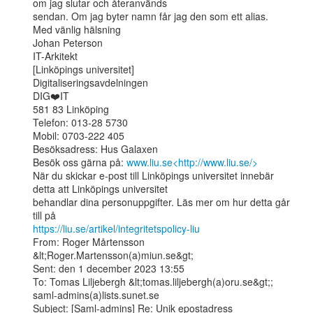
om jag slutar och återanvänds

sendan. Om jag byter namn får jag den som ett alias.

Med vänlig hälsning

Johan Peterson

IT-Arkitekt

[Linköpings universitet]

Digitaliseringsavdelningen

DIG❤️IT

581 83 Linköping

Telefon: 013-28 5730

Mobil: 0703-222 405

Besöksadress: Hus Galaxen

Besök oss gärna på: 
www.liu.se<http://www.liu.se/>
När du skickar e-post till Linköpings universitet innebär 
detta att Linköpings universitet

behandlar dina personuppgifter. Läs mer om hur detta går 
https://liu.se/artikel/integritetspolicy-liu
From: Roger Mårtensson 
&lt;Roger.Martensson(a)miun.se&gt;

Sent: den 1 december 2023 13:55

To: Tomas Liljebergh &lt;tomas.liljebergh(a)oru.se&gt;; 
saml-admins(a)lists.sunet.se

Subject: [Saml-admins] Re: Unik epostadress
