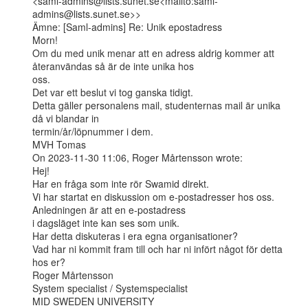
<saml-admins@lists.sunet.se<mailto:saml-
admins@lists.sunet.se>>

Ämne: [Saml-admins] Re: Unik epostadress

Morn!

Om du med unik menar att en adress aldrig kommer att 
återanvändas så är de inte unika hos

oss.

Det var ett beslut vi tog ganska tidigt.

Detta gäller personalens mail, studenternas mail är unika 
då vi blandar in

termin/år/löpnummer i dem.

MVH Tomas

On 2023-11-30 11:06, Roger Mårtensson wrote:

Hej!

Har en fråga som inte rör Swamid direkt.

Vi har startat en diskussion om e-postadresser hos oss. 
Anledningen är att en e-postadress

i dagsläget inte kan ses som unik.

Har detta diskuteras i era egna organisationer?

Vad har ni kommit fram till och har ni infört något för detta 
hos er?

Roger Mårtensson

System specialist / Systemspecialist

MID SWEDEN UNIVERSITY
