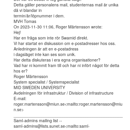
Detta gäller personalens mail, studenternas mail är unika 
då vi blandar in

termin/år/löpnummer i dem.

MVH Tomas

On 2023-11-30 11:06, Roger Mårtensson wrote:

Hej!

Har en fråga som inte rör Swamid direkt.

Vi har startat en diskussion om e-postadresser hos oss. 
Anledningen är att en e-postadress

i dagsläget inte kan ses som unik.

Har detta diskuteras i era egna organisationer?

Vad har ni kommit fram till och har ni infört något för detta 
hos er?

Roger Mårtensson

System specialist / Systemspecialist

MID SWEDEN UNIVERSITY

Avdelningen för infrastruktur / Division of infrastructure

E-mail: 
roger.martensson@miun.se<mailto:roger.martensson@miu
n.se>

_______________________________________________

Saml-admins mailing list --

saml-admins@lists.sunet.se<mailto:saml-