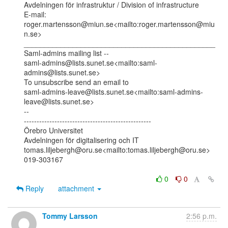
Avdelningen för infrastruktur / Division of infrastructure

E-mail: 
roger.martensson@miun.se<mailto:roger.martensson@miu
n.se>

_______________________________________________

Saml-admins mailing list --

saml-admins@lists.sunet.se<mailto:saml-
admins@lists.sunet.se>

To unsubscribe send an email to

saml-admins-leave@lists.sunet.se<mailto:saml-admins-
leave@lists.sunet.se>

--

--------------------------------------------------

Örebro Universitet

Avdelningen för digitalisering och IT

tomas.liljebergh@oru.se<mailto:tomas.liljebergh@oru.se>

019-303167

0
0
Reply
attachment
Tommy Larsson
2:56 p.m.