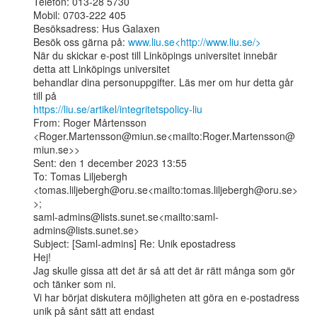
Telefon: 013-28 5730

Mobil: 0703-222 405

Besöksadress: Hus Galaxen

Besök oss gärna på: 
www.liu.se<http://www.liu.se/>
När du skickar e-post till Linköpings universitet innebär 
detta att Linköpings universitet

behandlar dina personuppgifter. Läs mer om hur detta går 
https://liu.se/artikel/integritetspolicy-liu
From: Roger Mårtensson

<Roger.Martensson@miun.se<mailto:Roger.Martensson@
miun.se>>

Sent: den 1 december 2023 13:55

To: Tomas Liljebergh

<tomas.liljebergh@oru.se<mailto:tomas.liljebergh@oru.se>
>;

saml-admins@lists.sunet.se<mailto:saml-
admins@lists.sunet.se>

Subject: [Saml-admins] Re: Unik epostadress

Hej!

Jag skulle gissa att det är så att det är rätt många som gör 
och tänker som ni.

Vi har börjat diskutera möjligheten att göra en e-postadress 
unik på sånt sätt att endast
