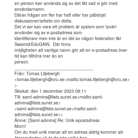
en person kan använda sig av det likt vad vi gör med 
användarnamn.

Därav frågan om fler har haft eller har påbörjat 
diskussioner/arbete om detta.

Det vi ser kan vara ett problem är system som tyvärr 
använder sig av e-postadress som

identifierare men inte är en del av någon federation likt 
Swamid/EduGAIN.  Där finns

möjligheten att vanliga namn gör att en e-postadress över 
tid kan tillhöra mer än en

person.

________________________________

Från: Tomas Liljebergh

<tomas.liljebergh@oru.se<mailto:tomas.liljebergh@oru.se>
>

Skickat: den 1 december 2023 08:11

Till: saml-admins@lists.sunet.se<mailto:saml-
admins@lists.sunet.se>

<saml-admins@lists.sunet.se<mailto:saml-
admins@lists.sunet.se>>

Ämne: [Saml-admins] Re: Unik epostadress

Morn!

Om du med unik menar att en adress aldrig kommer att 
återanvändas så är de inte unika hos
