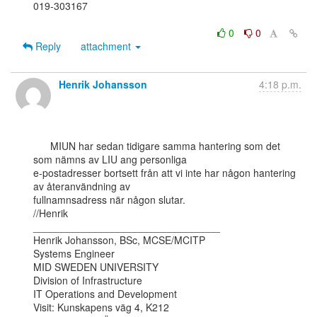
019-303167

0
0
Reply
attachment
Henrik Johansson
4:18 p.m.
      MIUN har sedan tidigare samma hantering som det 
som nämns av LIU ang personliga

e-postadresser bortsett från att vi inte har någon hantering 
av återanvändning av

fullnamnsadress när någon slutar.

//Henrik

_________________________________

Henrik Johansson, BSc, MCSE/MCITP

Systems Engineer

MID SWEDEN UNIVERSITY

Division of Infrastructure

IT Operations and Development

Visit: Kunskapens väg 4, K212
