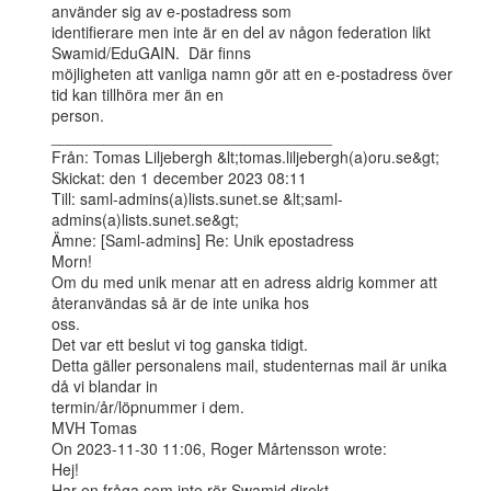
använder sig av e-postadress som

identifierare men inte är en del av någon federation likt 
Swamid/EduGAIN.  Där finns

möjligheten att vanliga namn gör att en e-postadress över 
tid kan tillhöra mer än en

person.

________________________________

Från: Tomas Liljebergh &lt;tomas.liljebergh(a)oru.se&gt;

Skickat: den 1 december 2023 08:11

Till: saml-admins(a)lists.sunet.se &lt;saml-
admins(a)lists.sunet.se&gt;

Ämne: [Saml-admins] Re: Unik epostadress

Morn!

Om du med unik menar att en adress aldrig kommer att 
återanvändas så är de inte unika hos

oss.

Det var ett beslut vi tog ganska tidigt.

Detta gäller personalens mail, studenternas mail är unika 
då vi blandar in

termin/år/löpnummer i dem.

MVH Tomas

On 2023-11-30 11:06, Roger Mårtensson wrote:

Hej!

Har en fråga som inte rör Swamid direkt.
