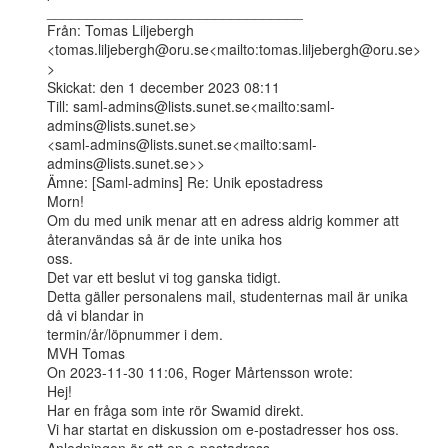
________________________________

Från: Tomas Liljebergh

<tomas.liljebergh@oru.se<mailto:tomas.liljebergh@oru.se>
>

Skickat: den 1 december 2023 08:11

Till: saml-admins@lists.sunet.se<mailto:saml-
admins@lists.sunet.se>

<saml-admins@lists.sunet.se<mailto:saml-
admins@lists.sunet.se>>

Ämne: [Saml-admins] Re: Unik epostadress

Morn!

Om du med unik menar att en adress aldrig kommer att 
återanvändas så är de inte unika hos

oss.

Det var ett beslut vi tog ganska tidigt.

Detta gäller personalens mail, studenternas mail är unika 
då vi blandar in

termin/år/löpnummer i dem.

MVH Tomas

On 2023-11-30 11:06, Roger Mårtensson wrote:

Hej!

Har en fråga som inte rör Swamid direkt.

Vi har startat en diskussion om e-postadresser hos oss. 