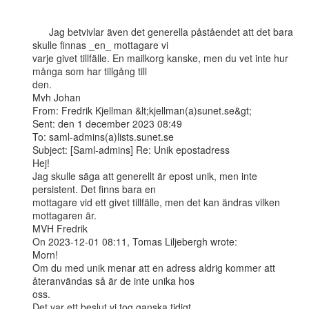
      Jag betvivlar även det generella påståendet att det bara 
skulle finnas _en_ mottagare vi

varje givet tillfälle. En mailkorg kanske, men du vet inte hur 
många som har tillgång till

den.

Mvh Johan

From: Fredrik Kjellman &lt;kjellman(a)sunet.se&gt;

Sent: den 1 december 2023 08:49

To: saml-admins(a)lists.sunet.se

Subject: [Saml-admins] Re: Unik epostadress

Hej!

Jag skulle säga att generellt är epost unik, men inte 
persistent. Det finns bara en

mottagare vid ett givet tillfälle, men det kan ändras vilken 
mottagaren är.

MVH Fredrik

On 2023-12-01 08:11, Tomas Liljebergh wrote:

Morn!

Om du med unik menar att en adress aldrig kommer att 
återanvändas så är de inte unika hos

oss.

Det var ett beslut vi tog ganska tidigt.
