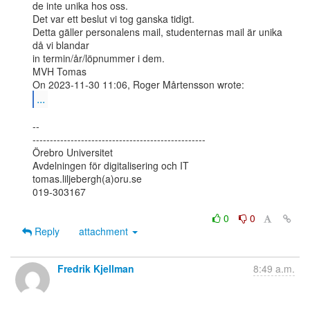
de inte unika hos oss.

Det var ett beslut vi tog ganska tidigt.

Detta gäller personalens mail, studenternas mail är unika 
då vi blandar

in termin/år/löpnummer i dem.

MVH Tomas

...
--

--------------------------------------------------

Örebro Universitet

Avdelningen för digitalisering och IT

tomas.liljebergh(a)oru.se

019-303167

0
0
Reply
attachment
Fredrik Kjellman
8:49 a.m.