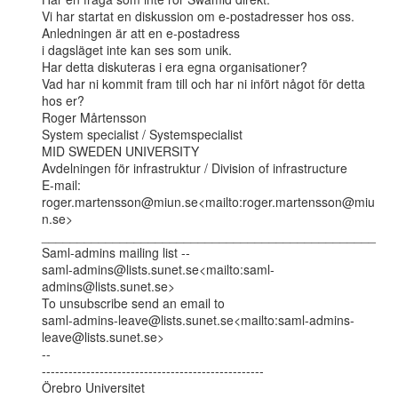
Vi har startat en diskussion om e-postadresser hos oss. 
Anledningen är att en e-postadress

i dagsläget inte kan ses som unik.

Har detta diskuteras i era egna organisationer?

Vad har ni kommit fram till och har ni infört något för detta 
hos er?

Roger Mårtensson

System specialist / Systemspecialist

MID SWEDEN UNIVERSITY

Avdelningen för infrastruktur / Division of infrastructure

E-mail: 
roger.martensson@miun.se<mailto:roger.martensson@miu
n.se>

_______________________________________________

Saml-admins mailing list --

saml-admins@lists.sunet.se<mailto:saml-
admins@lists.sunet.se>

To unsubscribe send an email to

saml-admins-leave@lists.sunet.se<mailto:saml-admins-
leave@lists.sunet.se>

--

--------------------------------------------------

Örebro Universitet
