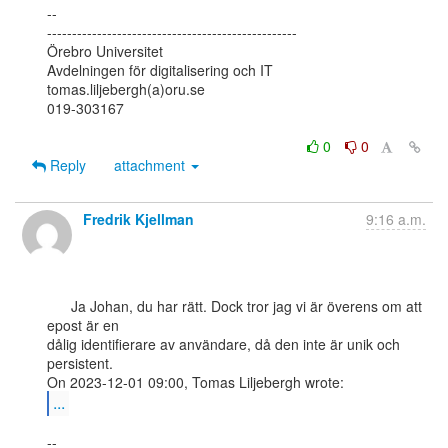
--

--------------------------------------------------

Örebro Universitet

Avdelningen för digitalisering och IT

tomas.liljebergh(a)oru.se

019-303167

0
0
Reply
attachment
Fredrik Kjellman
9:16 a.m.
      Ja Johan, du har rätt. Dock tror jag vi är överens om att 
epost är en

dålig identifierare av användare, då den inte är unik och 
persistent.

...
--
