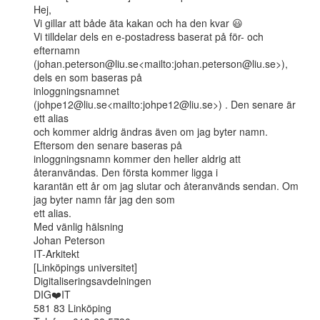
Hej,

Vi gillar att både äta kakan och ha den kvar 😃

Vi tilldelar dels en e-postadress baserat på för- och 
efternamn

(johan.peterson@liu.se<mailto:johan.peterson@liu.se>), 
dels en som baseras på

inloggningsnamnet 
(johpe12@liu.se<mailto:johpe12@liu.se>) . Den senare är 
ett alias

och kommer aldrig ändras även om jag byter namn. 
Eftersom den senare baseras på

inloggningsnamn kommer den heller aldrig att 
återanvändas. Den första kommer ligga i

karantän ett år om jag slutar och återanvänds sendan. Om 
jag byter namn får jag den som

ett alias.

Med vänlig hälsning

Johan Peterson

IT-Arkitekt

[Linköpings universitet]

Digitaliseringsavdelningen

DIG❤️IT

581 83 Linköping
