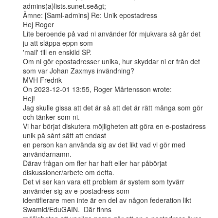
admins(a)lists.sunet.se&gt;

Ämne: [Saml-admins] Re: Unik epostadress

Hej Roger

Lite beroende på vad ni använder för mjukvara så går det 
ju att släppa eppn som

'mail' till en enskild SP.

Om ni gör epostadresser unika, hur skyddar ni er från det 
som var Johan Zaxmys invändning?

MVH Fredrik

On 2023-12-01 13:55, Roger Mårtensson wrote:

Hej!

Jag skulle gissa att det är så att det är rätt många som gör 
och tänker som ni.

Vi har börjat diskutera möjligheten att göra en e-postadress 
unik på sånt sätt att endast

en person kan använda sig av det likt vad vi gör med 
användarnamn.

Därav frågan om fler har haft eller har påbörjat 
diskussioner/arbete om detta.

Det vi ser kan vara ett problem är system som tyvärr 
använder sig av e-postadress som

identifierare men inte är en del av någon federation likt 
Swamid/EduGAIN.  Där finns
