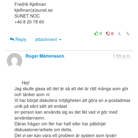
Fredrik Kjellman

kjellman(a)sunet.se

SUNET NOC

+46 8 20 78 60

0
0
Reply
attachment
Roger Mårtensson
1:55 p.m.
      Hej!

Jag skulle gissa att det är så att det är rätt många som gör 
och tänker som ni.

Vi har börjat diskutera möjligheten att göra en e-postadress 
unik på sånt sätt att endast

en person kan använda sig av det likt vad vi gör med 
användarnamn.

Därav frågan om fler har haft eller har påbörjat 
diskussioner/arbete om detta.

Det vi ser kan vara ett problem är system som tyvärr 