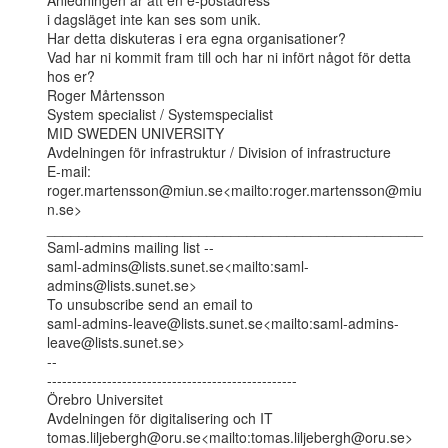
Anledningen är att en e-postadress

i dagsläget inte kan ses som unik.

Har detta diskuteras i era egna organisationer?

Vad har ni kommit fram till och har ni infört något för detta 
hos er?

Roger Mårtensson

System specialist / Systemspecialist

MID SWEDEN UNIVERSITY

Avdelningen för infrastruktur / Division of infrastructure

E-mail: 
roger.martensson@miun.se<mailto:roger.martensson@miu
n.se>

_______________________________________________

Saml-admins mailing list --

saml-admins@lists.sunet.se<mailto:saml-
admins@lists.sunet.se>

To unsubscribe send an email to

saml-admins-leave@lists.sunet.se<mailto:saml-admins-
leave@lists.sunet.se>

--

--------------------------------------------------

Örebro Universitet

Avdelningen för digitalisering och IT

tomas.liljebergh@oru.se<mailto:tomas.liljebergh@oru.se>
