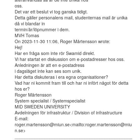
oss.

Det var ett beslut vi tog ganska tidigt.

Detta gäller personalens mail, studenternas mail är unika 
då vi blandar in

termin/år/löpnummer i dem.

MVH Tomas

On 2023-11-30 11:06, Roger Mårtensson wrote:

Hej!

Har en fråga som inte rör Swamid direkt.

Vi har startat en diskussion om e-postadresser hos oss. 
Anledningen är att en e-postadress

i dagsläget inte kan ses som unik.

Har detta diskuteras i era egna organisationer?

Vad har ni kommit fram till och har ni infört något för detta 
hos er?

Roger Mårtensson

System specialist / Systemspecialist

MID SWEDEN UNIVERSITY

Avdelningen för infrastruktur / Division of infrastructure

E-mail: 
roger.martensson@miun.se<mailto:roger.martensson@miu
n.se>

_______________________________________________
