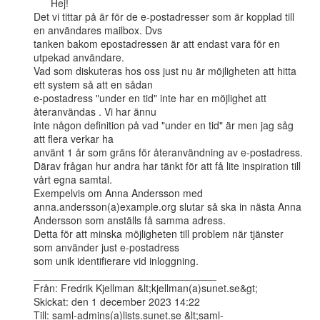
      Hej!

Det vi tittar på är för de e-postadresser som är kopplad till 
en användares mailbox. Dvs

tanken bakom epostadressen är att endast vara för en 
utpekad användare.

Vad som diskuteras hos oss just nu är möjligheten att hitta 
ett system så att en sådan

e-postadress "under en tid" inte har en möjlighet att 
återanvändas . Vi har ännu

inte någon definition på vad "under en tid" är men jag såg 
att flera verkar ha

använt 1 år som gräns för återanvändning av e-postadress.

Därav frågan hur andra har tänkt för att få lite inspiration till 
vårt egna samtal.

Exempelvis om Anna Andersson med 
anna.andersson(a)example.org slutar så ska in nästa Anna

Andersson som anställs få samma adress.

Detta för att minska möjligheten till problem när tjänster 
som använder just e-postadress

som unik identifierare vid inloggning.

________________________________

Från: Fredrik Kjellman &lt;kjellman(a)sunet.se&gt;

Skickat: den 1 december 2023 14:22

Till: saml-admins(a)lists.sunet.se &lt;saml-