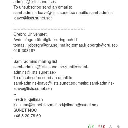
admins@lists.sunet.se>

To unsubscribe send an email to

saml-admins-leave@lists.sunet.se<mailto:saml-admins-
leave@lists.sunet.se>

--

--------------------------------------------------

Örebro Universitet

Avdelningen för digitalisering och IT

tomas.liljebergh@oru.se<mailto:tomas.liljebergh@oru.se>

019-303167

_______________________________________________

Saml-admins mailing list --

saml-admins@lists.sunet.se<mailto:saml-
admins@lists.sunet.se>

To unsubscribe send an email to

saml-admins-leave@lists.sunet.se<mailto:saml-admins-
leave@lists.sunet.se>

--

Fredrik Kjellman

kjellman@sunet.se<mailto:kjellman@sunet.se>

SUNET NOC

+46 8 20 78 60

0
0