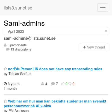
lists3.sunet.se
Saml-admins
saml-admins@lists.sunet.se
5 participants
N
ew thread
13 discussions
norEduPersonLIN does not have any transcoding rules
by Tobias Galéus
3 years,
4
7
0
0
1 month
Webinar om hur man kan bekräfta studenter utan svenskt
personnummer på AL2-nivå
by Pål Axelsson