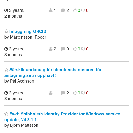
3 years,
1
2
0
0
2 months
Inloggning ORCID
by Mårtensson, Roger
3 years,
2
9
0
0
3 months
Särskilt undantag för identitetshanteraren för
antagning.se är upphävt!
by Pål Axelsson
3 years,
1
2
0
0
3 months
Fwd: Shibboleth Identity Provider for Windows service
update, V4.3.1.1
by Björn Mattsson