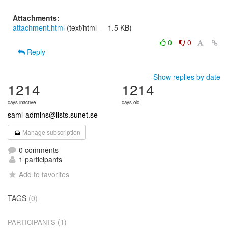
Attachments:
attachment.html
(text/html — 1.5 KB)
0
0
Reply
Show replies by date
1214
1214
days inactive
days old
saml-admins@lists.sunet.se
Manage subscription
0 comments
1 participants
Add to favorites
TAGS
(0)
(1)
PARTICIPANTS