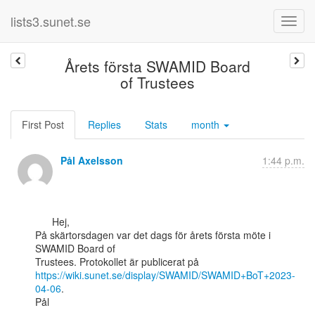
lists3.sunet.se
Årets första SWAMID Board
of Trustees
First Post
Replies
Stats
month
Pål Axelsson
1:44 p.m.
      Hej,

På skärtorsdagen var det dags för årets första möte i 
SWAMID Board of

https://wiki.sunet.se/display/SWAMID/SWAMID+BoT+2023-
04-06
.

Pål
