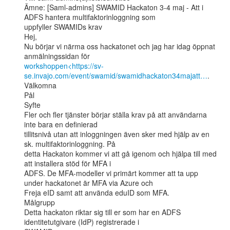
Ämne: [Saml-admins] SWAMID Hackaton 3-4 maj - Att i 
ADFS hantera multifaktorinloggning som

uppfyller SWAMIDs krav

Hej,

Nu börjar vi närma oss hackatonet och jag har idag öppnat 
workshoppen<https://sv-
se.invajo.com/event/swamid/swamidhackaton34majatt…
.

Välkomna

Pål

Syfte

Fler och fler tjänster börjar ställa krav på att användarna 
inte bara en definierad

tillitsnivå utan att inloggningen även sker med hjälp av en 
sk. multifaktorinloggning. På

detta Hackaton kommer vi att gå igenom och hjälpa till med 
att installera stöd för MFA i

ADFS. De MFA-modeller vi primärt kommer att ta upp 
under hackatonet är MFA via Azure och

Freja eID samt att använda eduID som MFA.

Målgrupp

Detta hackaton riktar sig till er som har en ADFS 
identitetutgivare (IdP) registrerade i
