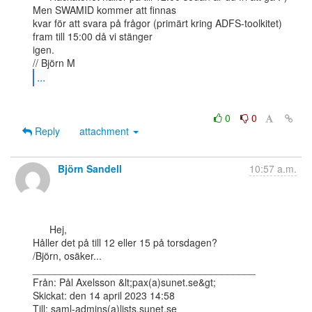
Men SWAMID kommer att finnas

kvar för att svara på frågor (primärt kring ADFS-toolkitet) 
fram till 15:00 då vi stänger

igen.

...
0
0
Reply
attachment
Björn Sandell
10:57 a.m.
      Hej,

Håller det på till 12 eller 15 på torsdagen?

/Björn, osäker...

________________________________________

Från: Pål Axelsson &lt;pax(a)sunet.se&gt;

Skickat: den 14 april 2023 14:58

Till: saml-admins(a)lists.sunet.se
