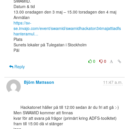
SWAMID.

Datum & tid

13.00 onsdagen den 3 maj – 15.00 torsdagen den 4 maj

https://sv-
se.invajo.com/event/swamid/swamidhackaton34majattiadfs
hanteramul…
Plats

Sunets lokaler på Tulegatan i Stockholm

Pål

0
0
Reply
Björn Mattsson
11:47 a.m.
      Hackatonet håller på till 12:00 sedan är du fri att gå :-) 
Men SWAMID kommer att finnas

kvar för att svara på frågor (primärt kring ADFS-toolkitet) 
fram till 15:00 då vi stänger
