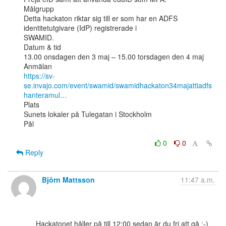
Målgrupp

Detta hackaton riktar sig till er som har en ADFS 
identitetutgivare (IdP) registrerade i

SWAMID.

Datum & tid

13.00 onsdagen den 3 maj – 15.00 torsdagen den 4 maj

https://sv-
se.invajo.com/event/swamid/swamidhackaton34majattiadfs
hanteramul…
Plats

Sunets lokaler på Tulegatan i Stockholm

Pål

0
0
Reply
Björn Mattsson
11:47 a.m.
      Hackatonet håller på till 12:00 sedan är du fri att gå :-) 