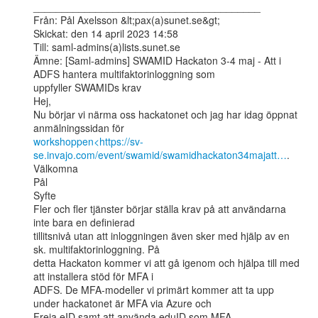
________________________________________

Från: Pål Axelsson &lt;pax(a)sunet.se&gt;

Skickat: den 14 april 2023 14:58

Till: saml-admins(a)lists.sunet.se

Ämne: [Saml-admins] SWAMID Hackaton 3-4 maj - Att i 
ADFS hantera multifaktorinloggning som

uppfyller SWAMIDs krav

Hej,

Nu börjar vi närma oss hackatonet och jag har idag öppnat 
workshoppen<https://sv-
se.invajo.com/event/swamid/swamidhackaton34majatt…
.

Välkomna

Pål

Syfte

Fler och fler tjänster börjar ställa krav på att användarna 
inte bara en definierad

tillitsnivå utan att inloggningen även sker med hjälp av en 
sk. multifaktorinloggning. På

detta Hackaton kommer vi att gå igenom och hjälpa till med 
att installera stöd för MFA i

ADFS. De MFA-modeller vi primärt kommer att ta upp 
under hackatonet är MFA via Azure och

Freja eID samt att använda eduID som MFA.
