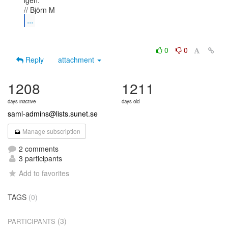
igen.

...
0
0
Reply
attachment
1208
1211
days inactive
days old
saml-admins@lists.sunet.se
Manage subscription
2 comments
3 participants
Add to favorites
TAGS
(0)
(3)
PARTICIPANTS