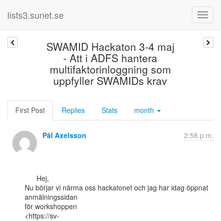
lists3.sunet.se
SWAMID Hackaton 3-4 maj
- Att i ADFS hantera
multifaktorinloggning som
uppfyller SWAMIDs krav
First Post
Replies
Stats
month
Pål Axelsson
2:58 p.m.
      Hej,

Nu börjar vi närma oss hackatonet och jag har idag öppnat 
anmälningssidan

för workshoppen

<https://sv-