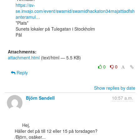
https://sv-
se.invajo.com/event/swamid/swamidhackaton34majattiadfsh
anteramul…
*Plats*

Sunets lokaler på Tulegatan i Stockholm

Pål

Attachments:
attachment.html
(text/html — 5.5 KB)
0
0
Reply
Show replies by date
Björn Sandell
10:57 a.m.
      Hej,

Håller det på till 12 eller 15 på torsdagen?

/Björn, osäker...
