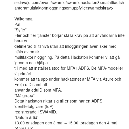
se.invajo.com/event/swamid/swamidhackaton34majattiadfsh
anteramultifaktorinloggningsomuppfyllerswamidskrav>

.

Välkomna

Pål

*Syfte*

Fler och fler tjänster börjar ställa krav på att användarna inte 
bara en

definierad tillitsnivå utan att inloggningen även sker med 
hjälp av en sk.

multifaktorinloggning. På detta Hackaton kommer vi att gå 
igenom och hjälpa

till med att installera stöd för MFA i ADFS. De MFA-modeller 
vi primärt

kommer att ta upp under hackatonet är MFA via Azure och 
Freja eID samt att

använda eduID som MFA.

*Målgrupp*

Detta hackaton riktar sig till er som har en ADFS 
identitetutgivare (IdP)

registrerade i SWAMID.

*Datum & tid*

13.00 onsdagen den 3 maj – 15.00 torsdagen den 4 maj
