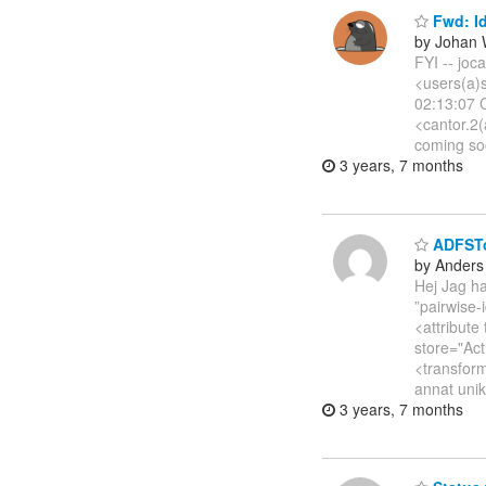
Fwd: Id
by Johan
FYI -- jo
<users(a)s
02:13:07 C
<cantor.2(
coming soo
3 years, 7 months
ADFSToo
by Anders
Hej Jag ha
”pairwise-
<attribut
store="Act
<transform
annat uni
3 years, 7 months