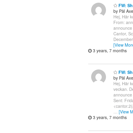
FW: Shi
by Pål Ax
Hej, Här k
From: ann
announce 
Cantor, Sc
December 2
[View Mor
3 years, 7 months
FW: Shi
by Pål Ax
Hej, Här k
veckan. De
announce 
Sent: Frid
<cantor.2(
…
[View M
3 years, 7 months