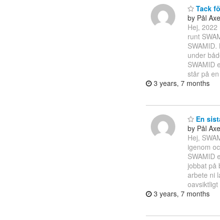
Tack fö
by Pål Ax
Hej, 2022 
runt SWAMI
SWAMID. Me
under båd
SWAMID en
står på en
3 years, 7 months
En sist
by Pål Ax
Hej, SWAMI
igenom och
SWAMID eft
jobbat på 
arbete ni 
oavsiktlig
3 years, 7 months