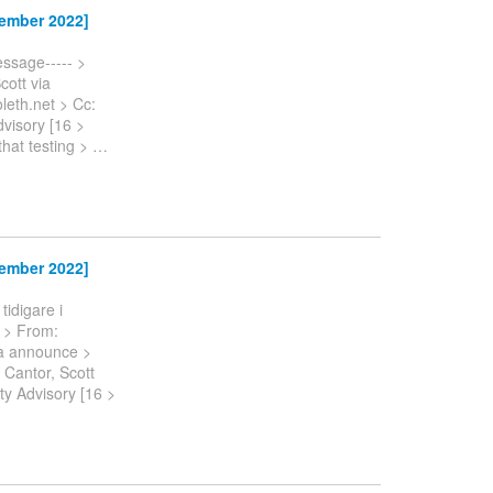
cember 2022]
essage----- >
ott via
eth.net > Cc:
visory [16 >
that testing >
…
cember 2022]
idigare i
- > From:
ia announce >
 Cantor, Scott
ty Advisory [16 >