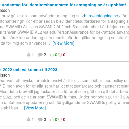
t undantag för identitetshanteraren för antagning.se är upphävt!
elsson
a brev gäller alla som använder antagning.se <
http://antagning.se
> för
tohantering!* För ett år sedan blev identitetsutfärdaren för antagnin
våerna SWAMID AL1 och SWAMID AL2 och 5:e september i år började den 
 tillitsnivån SWAMID AL2 via eduPersonAssurance för bekräftade använ
t det särskilda undantag som funnits när det gäller antagning.se inte lä
etta för mig som använder
…
[View More]
1
2
0
0
r 2022 och välkomna till 2023
elsson
har varit ett mycket arbetsintensivt år för oss som jobbar med policy och
D men även för er alla som har identitetsutfärdare och tjänster registr
d detta brev vill jag tacka er alla för året som gått och allt det arbete 
e 2022 och de 15 år som SWAMID funnits. Under perioden 2019 till 2
 omfattande uppdatering och förtydligande av SWAMIDs policyramverk v
 stabil bas
…
[View More]
1
0
0
0