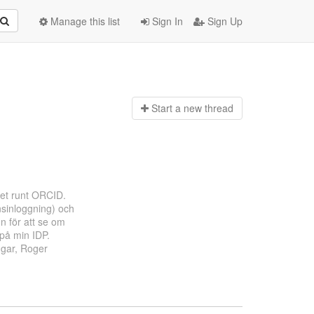
Manage this list
Sign In
Sign Up
Start a n
ew thread
het runt ORCID.
nsinloggning) och
n för att se om
 på min IDP.
ngar, Roger