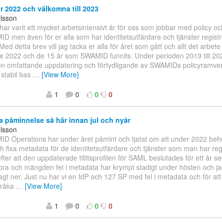
r 2022 och välkomna till 2023
elsson
har varit ett mycket arbetsintensivt år för oss som jobbar med policy och
D men även för er alla som har identitetsutfärdare och tjänster registr
d detta brev vill jag tacka er alla för året som gått och allt det arbete 
e 2022 och de 15 år som SWAMID funnits. Under perioden 2019 till 2
 omfattande uppdatering och förtydligande av SWAMIDs policyramverk v
 stabil bas
…
[View More]
1
0
0
0
a påminnelse så här innan jul och nyår
elsson
D Operations har under året påmint och tjatat om att under 2022 behö
 fixa metadata för de identitetsutfärdare och tjänster som man har reg
er att den uppdaterade tillitsprofilen för SAML beslutades för ett år se
bra och mängden fel i metadata har krympt stadigt under hösten och jag v
lagt ner. Just nu har vi en IdP och 127 SP med fel i metadata och för att 
t råka
…
[View More]
1
0
0
0