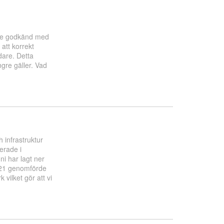
g.se godkänd med
att korrekt
dare. Detta
ngre gäller. Vad
 infrastruktur
erade i
ni har lagt ner
021 genomförde
ilket gör att vi