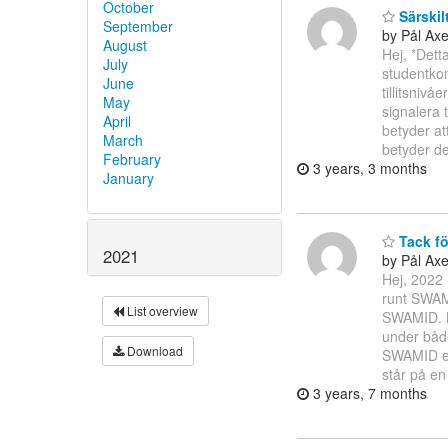
October
Särskil
September
by Pål Ax
August
Hej, *Dett
July
studentkon
June
tillitsni
May
signalera
April
betyder at
March
betyder d
February
3 years, 3 months
January
Tack fö
2021
by Pål Ax
Hej, 2022 
runt SWAMI
List overview
SWAMID. Me
under båd
Download
SWAMID en
står på en
3 years, 7 months