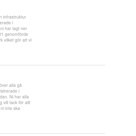
 infrastruktur
erade i
ni har lagt ner
021 genomförde
ilket gör att vi
ver alla gå
istrerade i
dan. Ni har alla
ill tack för allt
ni inte ska