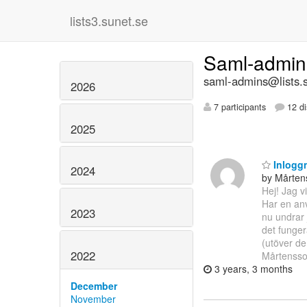
lists3.sunet.se
Saml-admi
saml-admins@lists.
2026
7 participants
12 di
2025
Inlogg
2024
by Mårten
Hej! Jag v
Har en anv
2023
nu undrar 
det funger
(utöver de
2022
Mårtenss
3 years, 3 months
December
November