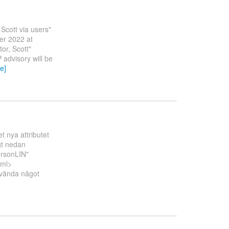
Scott via users"
er 2022 at
or, Scott"
 advisory will be
e]
t nya attributet
gt nedan
ersonLIN"
xml>
nvända något