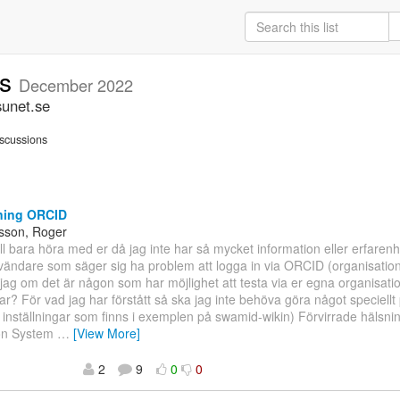
ns
December 2022
sunet.se
scussions
ning ORCID
sson, Roger
ill bara höra med er då jag inte har så mycket information eller erfaren
ändare som säger sig ha problem att logga in via ORCID (organisatio
jag om det är någon som har möjlighet att testa via er egna organisatio
ar? För vad jag har förstått så ska jag inte behöva göra något speciellt
 inställningar som finns i exemplen på swamid-wikin) Förvirrade hälsni
on System
…
[View More]
2
9
0
0