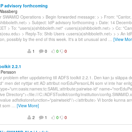
P advisory forthcoming
 Wassberg
car SWAMID Operations > Begin forwarded message: > > From: "Cantor, 
hibboleth.net> > Subject: IdP advisory forthcoming > Date: 14 Decemb
ET > To: "users(a)shibboleth.net" <users(a)shibboleth.net> > Cc: "Cant
a)osu.edu> > Reply-To: Shib Users <users(a)shibboleth.net> > > An IdP
n, possibly by the end of this week. It's a bit unusual and
…
[View Mor
1
0
0
0
lkit 2.2.1
 Persson
r problem efter uppdatering till ADFS toolkit 2.2.1. Den kan ju släppa de
id” men det nyttjar ett AD attribut norEduPersonLIN som vi inte har enli
e type="urn:oasis:names:tc:SAML:attribute:pairwise-id" name="norEduP
ive Directory"><file:///C:/ADFSToolkit/config/institution/config.SWAMID.
value adfstkstorefunction="pairwiseid"/></attribute> Vi borde kunna a
kt som
…
[View More]
2
1
0
0