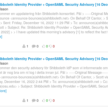
bboleth Identity Provider + OpenSAML Security Advisory [16 De
elsson
ommer en uppdatering från Shibboleth-konsortiet. Pål > -----Original M
ounce <announce-bounces(a)shibboleth.net> On Behalf Of Cantor, > Sc
> Sent: Friday, December 16, 2022 11:29 PM > To: announce(a)shibbol
ott > Subject: Re: Shibboleth Identity Provider + OpenSAML Security Ad
022] > > I have updated this morning's advisory [1] to reflect the fact 
e]
1
0
0
0
bboleth Identity Provider + OpenSAML Security Advisory [16 De
elsson
ommer den security advisory för Shibboleth IdP som vi informerade om t
t är nog bra om ni tog i detta innan jul. Pål > -----Original Message----
<announce-bounces(a)shibboleth.net> On Behalf Of Cantor, > Scott v
ay, December 16, 2022 2:44 PM > To: announce(a)shibboleth.net > Cc:
a)osu.edu> > Subject: Shibboleth Identity Provider + OpenSAML Securi
ore]
1
0
0
0