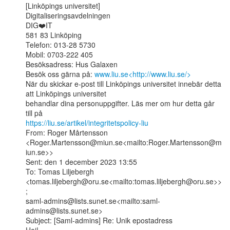
[Linköpings universitet]

Digitaliseringsavdelningen

DIG❤️IT

581 83 Linköping

Telefon: 013-28 5730

Mobil: 0703-222 405

Besöksadress: Hus Galaxen

Besök oss gärna på: 
www.liu.se<http://www.liu.se/>
När du skickar e-post till Linköpings universitet innebär detta 
att Linköpings universitet

behandlar dina personuppgifter. Läs mer om hur detta går 
https://liu.se/artikel/integritetspolicy-liu
From: Roger Mårtensson

<Roger.Martensson@miun.se<mailto:Roger.Martensson@m
iun.se>>

Sent: den 1 december 2023 13:55

To: Tomas Liljebergh

<tomas.liljebergh@oru.se<mailto:tomas.liljebergh@oru.se>>
;

saml-admins@lists.sunet.se<mailto:saml-
admins@lists.sunet.se>

Subject: [Saml-admins] Re: Unik epostadress
