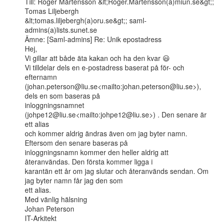
Till: Roger Mårtensson &lt;Roger.Martensson(a)miun.se&gt;; 
Tomas Liljebergh

&lt;tomas.liljebergh(a)oru.se&gt;; saml-
admins(a)lists.sunet.se

Ämne: [Saml-admins] Re: Unik epostadress

Hej,

Vi gillar att både äta kakan och ha den kvar 😃

Vi tilldelar dels en e-postadress baserat på för- och 
efternamn

(johan.peterson@liu.se<mailto:johan.peterson@liu.se>), 
dels en som baseras på

inloggningsnamnet 
(johpe12@liu.se<mailto:johpe12@liu.se>) . Den senare är 
ett alias

och kommer aldrig ändras även om jag byter namn. 
Eftersom den senare baseras på

inloggningsnamn kommer den heller aldrig att 
återanvändas. Den första kommer ligga i

karantän ett år om jag slutar och återanvänds sendan. Om 
jag byter namn får jag den som

ett alias.

Med vänlig hälsning

Johan Peterson

IT-Arkitekt
