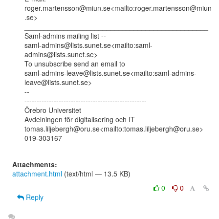
roger.martensson@miun.se<mailto:roger.martensson@miun
.se>

_______________________________________________

Saml-admins mailing list --

saml-admins@lists.sunet.se<mailto:saml-
admins@lists.sunet.se>

To unsubscribe send an email to

saml-admins-leave@lists.sunet.se<mailto:saml-admins-
leave@lists.sunet.se>

--

--------------------------------------------------

Örebro Universitet

Avdelningen för digitalisering och IT

tomas.liljebergh@oru.se<mailto:tomas.liljebergh@oru.se>

019-303167

Attachments:
attachment.html
(text/html — 13.5 KB)
0
0
Reply