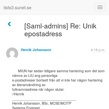
lists3.sunet.se
[Saml-admins] Re: Unik
epostadress
Henrik Johansson
4:18 p.m.
      MIUN har sedan tidigare samma hantering som det som 
nämns av LIU ang personliga

e-postadresser bortsett från att vi inte har någon hantering 
av återanvändning av

fullnamnsadress när någon slutar.

//Henrik

_________________________________

Henrik Johansson, BSc, MCSE/MCITP

Systems Engineer
