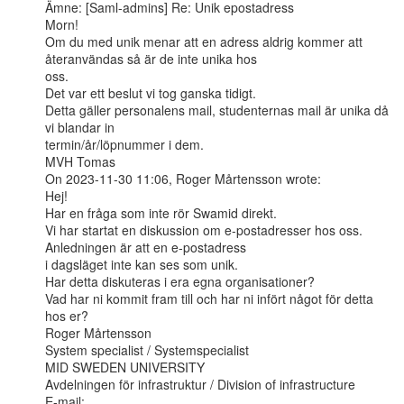
Ämne: [Saml-admins] Re: Unik epostadress

Morn!

Om du med unik menar att en adress aldrig kommer att 
återanvändas så är de inte unika hos

oss.

Det var ett beslut vi tog ganska tidigt.

Detta gäller personalens mail, studenternas mail är unika då 
vi blandar in

termin/år/löpnummer i dem.

MVH Tomas

On 2023-11-30 11:06, Roger Mårtensson wrote:

Hej!

Har en fråga som inte rör Swamid direkt.

Vi har startat en diskussion om e-postadresser hos oss. 
Anledningen är att en e-postadress

i dagsläget inte kan ses som unik.

Har detta diskuteras i era egna organisationer?

Vad har ni kommit fram till och har ni infört något för detta 
hos er?

Roger Mårtensson

System specialist / Systemspecialist

MID SWEDEN UNIVERSITY

Avdelningen för infrastruktur / Division of infrastructure

E-mail: 