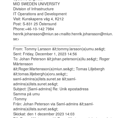
MID SWEDEN UNIVERSITY

Division of Infrastructure

IT Operations and Development

Visit: Kunskapens väg 4, K212

Post: S-831 25 Östersund

Phone:+46-10-142 7984

henrik.johansson@miun.se<mailto:henrik.johansson@miun.
se>

________________________________

From: Tommy Larsson &lt;tommy.larsson(a)umu.se&gt;

Sent: Friday, December 1, 2023 14:56

To: Johan Peterson &lt;johan.peterson(a)liu.se&gt;; Roger 
Mårtensson

&lt;Roger.Martensson(a)miun.se&gt;; Tomas Liljebergh 
&lt;tomas.liljebergh(a)oru.se&gt;;

saml-admins(a)lists.sunet.se &lt;saml-
admins(a)lists.sunet.se&gt;

Subject: [Saml-admins] Re: Unik epostadress

Samma på umu

/Tommy

Från: Johan Peterson via Saml-admins &lt;saml-
admins(a)lists.sunet.se&gt;

Skickat: den 1 december 2023 14:03
