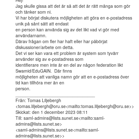
Hej!

Jag skulle gissa att det är så att det är rätt många som gör 
och tänker som ni.

Vi har börjat diskutera möjligheten att göra en e-postadress 
unik på sånt sätt att endast

en person kan använda sig av det likt vad vi gör med 
användarnamn.

Därav frågan om fler har haft eller har påbörjat 
diskussioner/arbete om detta.

Det vi ser kan vara ett problem är system som tyvärr 
använder sig av e-postadress som

identifierare men inte är en del av någon federation likt 
Swamid/EduGAIN.  Där finns

möjligheten att vanliga namn gör att en e-postadress över 
tid kan tillhöra mer än en

person.

________________________________

Från: Tomas Liljebergh

<tomas.liljebergh@oru.se<mailto:tomas.liljebergh@oru.se>>

Skickat: den 1 december 2023 08:11

Till: saml-admins@lists.sunet.se<mailto:saml-
admins@lists.sunet.se>

<saml-admins@lists.sunet.se<mailto:saml-
admins@lists.sunet.se>>
