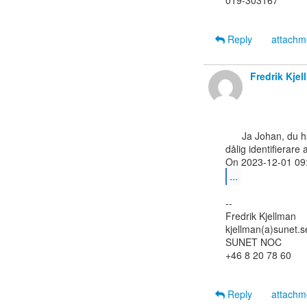
019-303167

Reply
attach
Fredrik Kje
      Ja Johan, du har rätt. Dock tror jag vi är överens om att epost är en

dålig identifierare
...
--

Fredrik Kjellman

kjellman(a)sunet.se
SUNET NOC

+46 8 20 78 60

Reply
attach