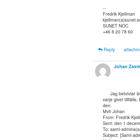
--

Fredrik Kjellman

kjellman(a)sunet.se
SUNET NOC

+46 8 20 78 60

Reply
attach
Johan Zax
      Jag betvivlar även det generella påståendet att det bara skulle finnas _en_ mottagare vi

varje givet tillfäll
den.

Mvh Johan

From: Fredrik Kjell
Sent: den 1 decem
To: saml-admins(a)l
Subject: [Saml-adm