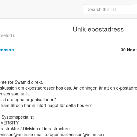
Unik epostadress
metod i...
ensson
30 Nov 
nte rör Swamid direkt.

diskussion om e-postadresser hos oss. Anledningen är att en e-postadre
an ses som unik.

as i era egna organisationer?

ram till och har ni infört något för detta hos er?



/ Systemspecialist

VERSITY

rastruktur / Division of infrastructure

rtensson@miun.se<mailto:roger.martensson@miun.se>
