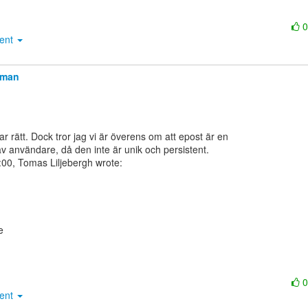
ment
llman
 av användare, då den inte är unik och persistent.



ment