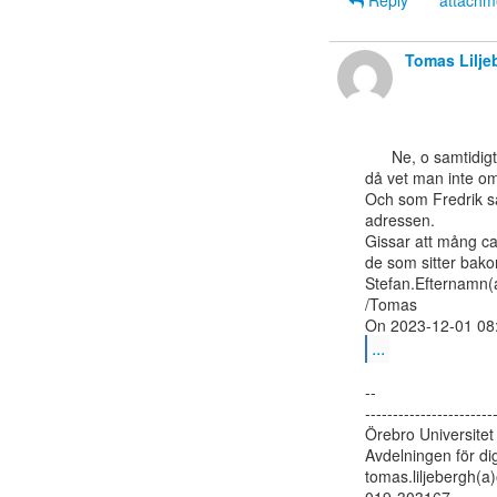
Reply
attach
Tomas Lilje
      Ne, o samtidigt kan det mycket väl vara en lista som man mailar till och

då vet man inte om 
Och som Fredrik s
adressen.

Gissar att mång cal
de som sitter bako
Stefan.Efternamn(a
/Tomas

...
--

------------------------
Örebro Universitet

Avdelningen för digi
tomas.liljebergh(a)