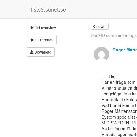
lists3.sunet.se
newer
List overview
BankID som verifierings
All Threads
Roger Mårt
Download
      Hej!

Har en fråga som i
Vi har startat en 
i dagsläget inte k
Har detta diskuter
Vad har ni kommit f
Roger Mårtensson
System specialist 
MID SWEDEN UNI
Avdelningen för inf
E-mail: roger.ma