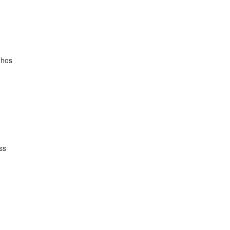
hos

s
