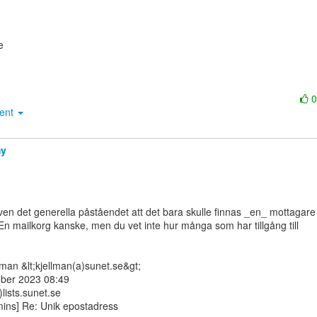


ment
my
e. En mailkorg kanske, men du vet inte hur många som har tillgång till

man &lt;kjellman(a)sunet.se&gt;

ber 2023 08:49

ists.sunet.se

ins] Re: Unik epostadress
