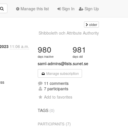
Manage this list
Sign In
Sign Up
older
Shibboleth och Attribute Authority
2023
11:06 a.m.
980
981
days inactive
days old
saml-admins@lists.sunet.se
Manage subscription
ss

11 comments
7 participants
Add to favorites
TAGS
(0)
(7)
PARTICIPANTS