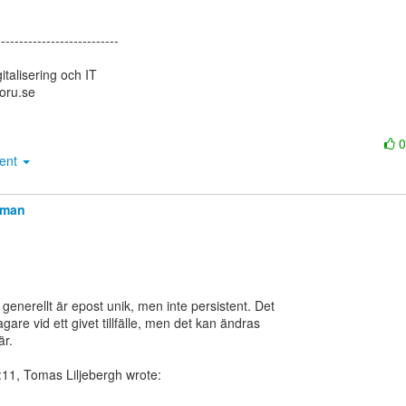
--------------------------

talisering och IT

oru.se

ment
llman
 generellt är epost unik, men inte persistent. Det

gare vid ett givet tillfälle, men det kan ändras

r.
