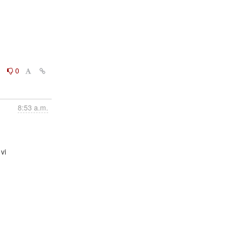
0
0
8:53 a.m.