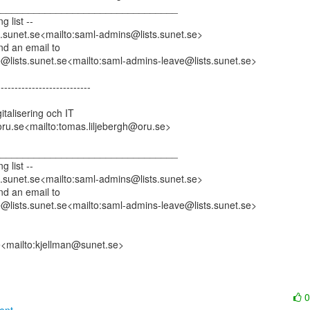
________________________________

 list --

.sunet.se<mailto:saml-admins@lists.sunet.se>

d an email to

@lists.sunet.se<mailto:saml-admins-leave@lists.sunet.se>

--------------------------

talisering och IT

ru.se<mailto:tomas.liljebergh@oru.se>

________________________________

 list --

.sunet.se<mailto:saml-admins@lists.sunet.se>

d an email to

@lists.sunet.se<mailto:saml-admins-leave@lists.sunet.se>

<mailto:kjellman@sunet.se>
