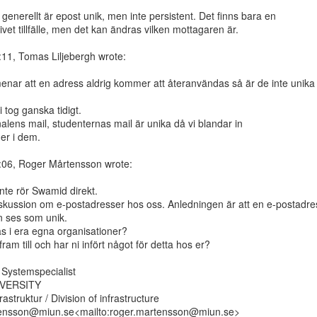
 generellt är epost unik, men inte persistent. Det finns bara en

ivet tillfälle, men det kan ändras vilken mottagaren är.

1, Tomas Liljebergh wrote:

ar att en adress aldrig kommer att återanvändas så är de inte unika 
i tog ganska tidigt.

alens mail, studenternas mail är unika då vi blandar in

r i dem.

06, Roger Mårtensson wrote:

nte rör Swamid direkt.

diskussion om e-postadresser hos oss. Anledningen är att en e-postadres
n ses som unik.

s i era egna organisationer?

am till och har ni infört något för detta hos er?

 Systemspecialist

VERSITY

astruktur / Division of infrastructure

tensson@miun.se<mailto:roger.martensson@miun.se>
