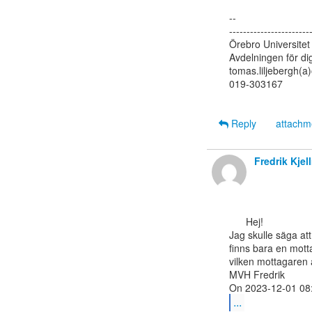
--

------------------------
Örebro Universitet

Avdelningen för digi
tomas.liljebergh(a)
019-303167

Reply
attach
Fredrik Kje
      Hej!

Jag skulle säga att
finns bara en motta
vilken mottagaren ä
MVH Fredrik

...