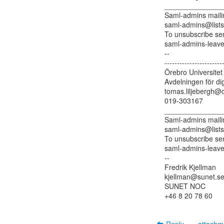
_______________
Saml-admins mailing
saml-admins@lists
To unsubscribe sen
saml-admins-leave
--

------------------------
Örebro Universitet

Avdelningen för digi
tomas.liljebergh@o
019-303167

_______________
Saml-admins mailing
saml-admins@lists
To unsubscribe sen
saml-admins-leave
--

Fredrik Kjellman

kjellman@sunet.se
SUNET NOC

+46 8 20 78 60
