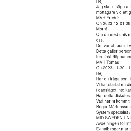
Hej!

Jag skulle säga att
mottagare vid ett g
MVH Fredrik

On 2023-12-01 08:1
Morn!

Om du med unik men
oss.

Det var ett beslut v
Detta gäller person
termin/år/löpnumme
MVH Tomas

On 2023-11-30 11:
Hej!

Har en fråga som i
Vi har startat en 
i dagsläget inte ka
Har detta diskutera
Vad har ni kommit fr
Roger Mårtensson

System specialist /
MID SWEDEN UNI
Avdelningen för infr
E-mail: roger.mar