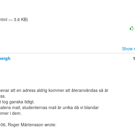
/html — 3.6 KB)
Show r
bergh
nar att en adress aldrig kommer att återanvändas så är

ss.

i tog ganska tidigt.

alens mail, studenternas mail är unika då vi blandar

mmer i dem.
