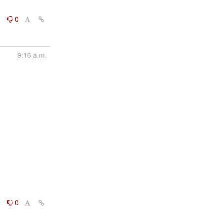
0
0
9:16 a.m.
0
0