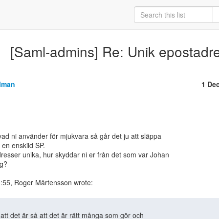
[Saml-admins] Re: Unik epostadr
llman
1 De
ad ni använder för mjukvara så går det ju att släppa

 en enskild SP.

esser unika, hur skyddar ni er från det som var Johan

g?
