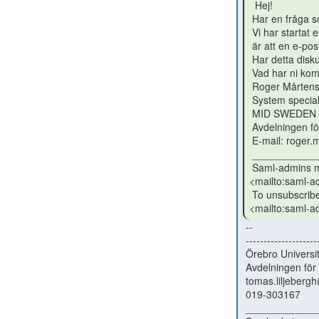
  Hej!

 Har en fråga som inte rör Swamid direkt.

 Vi har startat en diskussion om e-postadresser hos oss. Anledningen

 är att en e-postadress i dagsläget inte kan ses som unik.

 Har detta diskuteras i era egna organisationer?

 Vad har ni kommit fram till och har ni infört något för detta hos er?

 Roger Mårtensson

 System specialist / Systemspecialist

 MID SWEDEN UNIVERSITY

 Avdelningen för infrastruktur / Division of infrastructure

 E-mail: roger.martensson(a)miun.se <mailto:roger.martensson@miun.se>

 _______________________________________________

 Saml-admins mailing list --saml-admins(a)lists.sunet.se

<mailto:saml-ad
 To unsubscribe send an email tosaml-admins-leave(a)lists.sunet.se

<mailto:saml-a
 --

 --------------------------------------------------

 Örebro Universitet

 Avdelningen för digitalisering och IT

 tomas.liljebergh(a)oru.se  <mailto:tomas.liljebergh@oru.se>

 019-303167

 _______________________________________________
