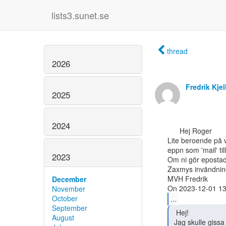
lists3.sunet.se
thread
2026
Fredrik Kje
2025
2024
      Hej Roger

Lite beroende på v
eppn som 'mail' till
2023
Om ni gör epostadr
Zaxmys invändnin
MVH Fredrik

December
November
...
October
September
  Hej!

August
 Jag skulle gissa att det är så att det är rätt många som gör och
