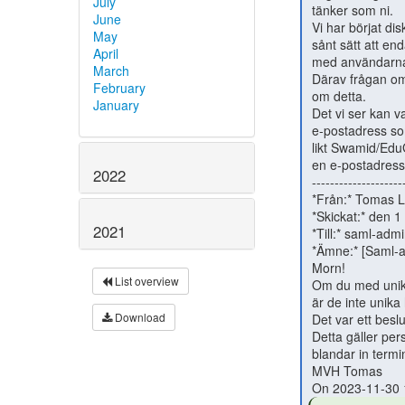
July
 tänker som ni.

June
 Vi har börjat diskutera möjligheten att göra en e-postadress unik på

May
 sånt sätt att endast en person kan använda sig av det likt vad vi gör

April
 med användarnamn.

March
 Därav frågan om fler har haft eller har påbörjat diskussioner/arbete

February
 om detta.

January
 Det vi ser kan vara ett problem är system som tyvärr använder sig av

 e-postadress som identifierare men inte är en del av någon federation

 likt Swamid/EduGAIN.  Där finns möjligheten att vanliga namn gör att

 en e-postadress över tid kan tillhöra mer än en person.

2022
 ------------------------------------------------------------------------

 *Från:* Tomas Liljebergh &lt;tomas.liljebergh(a)oru.se&gt;

 *Skickat:* den 1 december 2023 08:11

2021
 *Till:* saml-admins(a)lists.sunet.se &lt;saml-admins(a)lists.sunet.se&gt;

 *Ämne:* [Saml-admins] Re: Unik epostadress

 Morn!

List overview
 Om du med unik menar att en adress aldrig kommer att återanvändas så

 är de inte unika hos oss.

Download
 Det var ett beslut vi tog ganska tidigt.

 Detta gäller personalens mail, studenternas mail är unika då vi

 blandar in termin/år/löpnummer i dem.

 MVH Tomas
