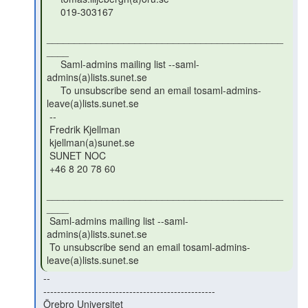
     019-303167

___________________________________________
____

     Saml-admins mailing list --saml-
admins(a)lists.sunet.se

     To unsubscribe send an email tosaml-admins-
leave(a)lists.sunet.se

 --

 Fredrik Kjellman

 kjellman(a)sunet.se

 SUNET NOC

 +46 8 20 78 60

___________________________________________
____

 Saml-admins mailing list --saml-
admins(a)lists.sunet.se

 To unsubscribe send an email tosaml-admins-
leave(a)lists.sunet.se 
 --

 --------------------------------------------------

 Örebro Universitet
