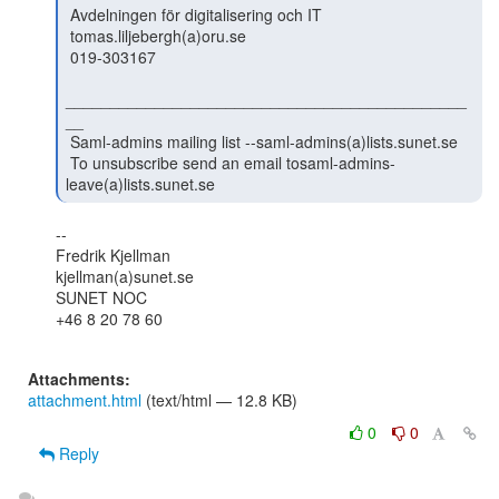
 Avdelningen för digitalisering och IT

 tomas.liljebergh(a)oru.se

 019-303167

_____________________________________________
__

 Saml-admins mailing list --saml-admins(a)lists.sunet.se

 To unsubscribe send an email tosaml-admins-
leave(a)lists.sunet.se 
--

Fredrik Kjellman

kjellman(a)sunet.se

SUNET NOC

+46 8 20 78 60

Attachments:
attachment.html
(text/html — 12.8 KB)
0
0
Reply