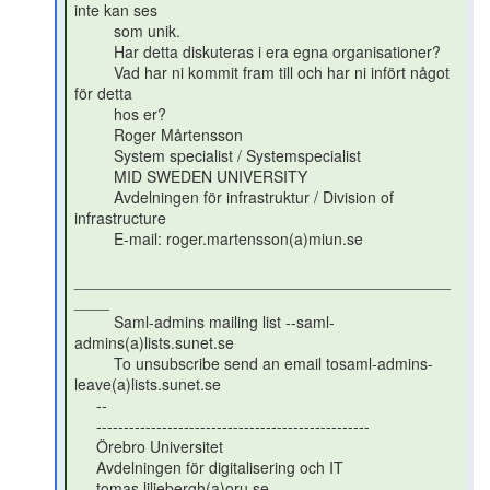
inte kan ses

         som unik.

         Har detta diskuteras i era egna organisationer?

         Vad har ni kommit fram till och har ni infört något 
för detta

         hos er?

         Roger Mårtensson

         System specialist / Systemspecialist

         MID SWEDEN UNIVERSITY

         Avdelningen för infrastruktur / Division of 
infrastructure

         E-mail: roger.martensson(a)miun.se

___________________________________________
____

         Saml-admins mailing list --saml-
admins(a)lists.sunet.se

         To unsubscribe send an email tosaml-admins-
leave(a)lists.sunet.se

     --

     --------------------------------------------------

     Örebro Universitet

     Avdelningen för digitalisering och IT

     tomas.liljebergh(a)oru.se
