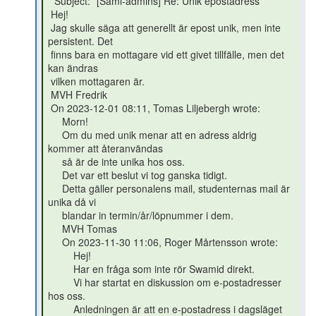
 *Subject:* [Saml-admins] Re: Unik epostadress

 Hej!

 Jag skulle säga att generellt är epost unik, men inte 
persistent. Det

 finns bara en mottagare vid ett givet tillfälle, men det 
kan ändras

 vilken mottagaren är.

 MVH Fredrik

 On 2023-12-01 08:11, Tomas Liljebergh wrote:

     Morn!

     Om du med unik menar att en adress aldrig 
kommer att återanvändas

     så är de inte unika hos oss.

     Det var ett beslut vi tog ganska tidigt.

     Detta gäller personalens mail, studenternas mail är 
unika då vi

     blandar in termin/år/löpnummer i dem.

     MVH Tomas

     On 2023-11-30 11:06, Roger Mårtensson wrote:

         Hej!

         Har en fråga som inte rör Swamid direkt.

         Vi har startat en diskussion om e-postadresser 
hos oss.

         Anledningen är att en e-postadress i dagsläget 