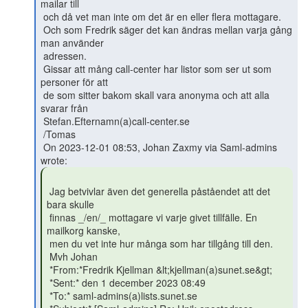
mailar till

 och då vet man inte om det är en eller flera mottagare.

 Och som Fredrik säger det kan ändras mellan varja gång 
man använder

 adressen.

 Gissar att mång call-center har listor som ser ut som 
personer för att

 de som sitter bakom skall vara anonyma och att alla 
svarar från

 Stefan.Efternamn(a)call-center.se

 /Tomas

 On 2023-12-01 08:53, Johan Zaxmy via Saml-admins 
 Jag betvivlar även det generella påståendet att det 
bara skulle

 finnas _/en/_ mottagare vi varje givet tillfälle. En 
mailkorg kanske,

 men du vet inte hur många som har tillgång till den.

 Mvh Johan

 *From:*Fredrik Kjellman &lt;kjellman(a)sunet.se&gt;

 *Sent:* den 1 december 2023 08:49

 *To:* saml-admins(a)lists.sunet.se
