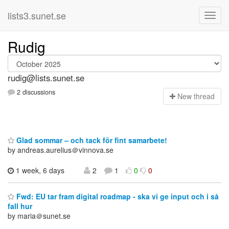
lists3.sunet.se
Rudig
rudig@lists.sunet.se
2 discussions
N
ew thread
Glad sommar – och tack för fint samarbete!
by andreas.aurelius＠vinnova.se
1 week, 6 days
2
1
0
0
Fwd: EU tar fram digital roadmap - ska vi ge input och i så
fall hur
by maria＠sunet.se