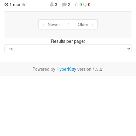
1 month
3
2
0
0
← Newer
1
Older →
Results per page:
Powered by
HyperKitty
version 1.3.2.