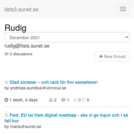
lists3.sunet.se
Rudig
rudig@lists.sunet.se
2 discussions
N
ew thread
Glad sommar – och tack för fint samarbete!
by andreas.aurelius＠vinnova.se
1 week, 4 days
2
1
0
0
Fwd: EU tar fram digital roadmap - ska vi ge input och i så
fall hur
by maria＠sunet.se