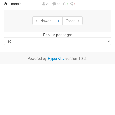
1 month
3
2
0
0
← Newer
1
Older →
Results per page:
Powered by
HyperKitty
version 1.3.2.