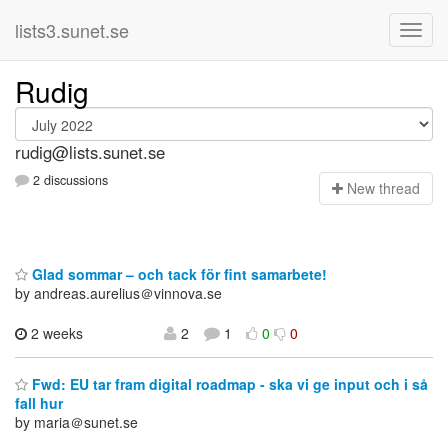
lists3.sunet.se
Rudig
rudig@lists.sunet.se
2 discussions
N
ew thread
Glad sommar – och tack för fint samarbete!
by andreas.aurelius＠vinnova.se
2 weeks
2
1
0
0
Fwd: EU tar fram digital roadmap - ska vi ge input och i så
fall hur
by maria＠sunet.se