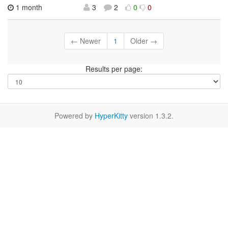
1 month
3
2
0
0
← Newer
1
Older →
Results per page:
Powered by
HyperKitty
version 1.3.2.