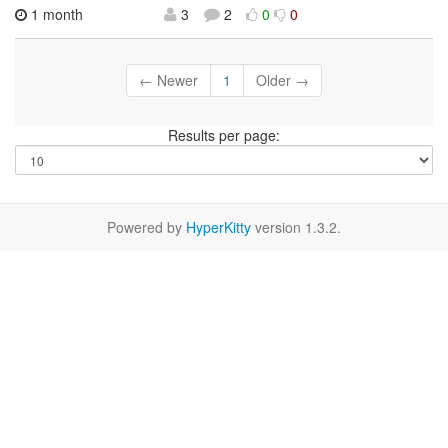
1 month
3
2
0
0
← Newer
1
Older →
Results per page:
Powered by
HyperKitty
version 1.3.2.