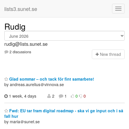
lists3.sunet.se
Rudig
rudig@lists.sunet.se
2 discussions
N
ew thread
Glad sommar – och tack för fint samarbete!
by andreas.aurelius＠vinnova.se
1 week, 4 days
2
1
0
0
Fwd: EU tar fram digital roadmap - ska vi ge input och i så
fall hur
by maria＠sunet.se