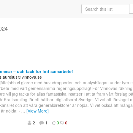
024
mmar – och tack för fint samarbete!
s.aurelius＠vinnova.se
t jättejobb vi gjorde med huvudrapporten och analysbilagan under fyra
 arbete med vårt gemensamma regeringsuppdrag! För Vinnovas räknin
re vill jag tacka för allas fantastiska insatser i att ta fram vårt förslag p
 Kraftsamling för ett hållbart digitaliserat Sverige. Vi vet att förslaget 
ansliet och att våra generaldirektörer är nöjda. Vi vet också att mån
är nöjda: ·
…
[View More]
2
1
0
0