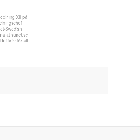
vdelning XII på
lningschef
det/Swedish
ia at sunet.se
nitiativ för att