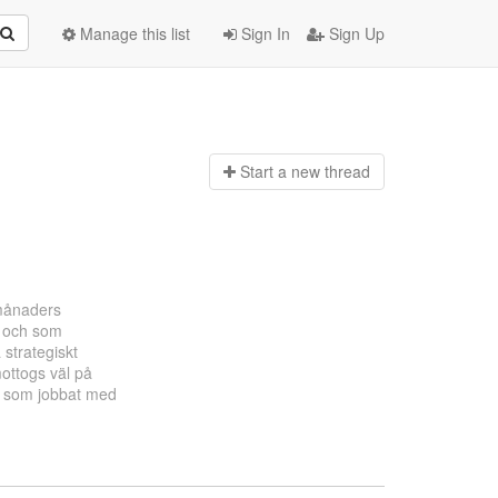
Manage this list
Sign In
Sign Up
Start a n
ew thread
 månaders
g och som
å strategiskt
mottogs väl på
ga som jobbat med