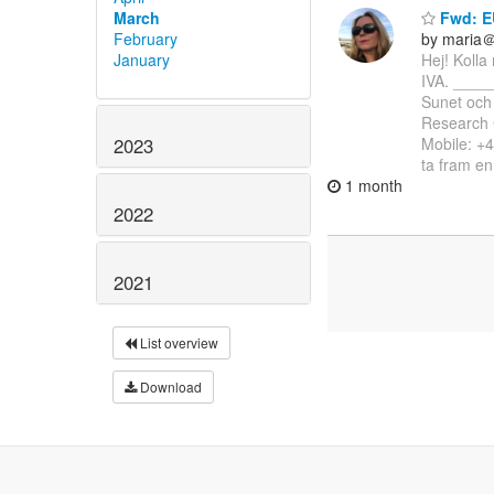
March
Fwd: EU
February
by maria＠
January
Hej! Kolla
IVA. ____
Sunet och
Research 
2023
Mobile: +
ta fram en
1 month
2022
2021
List overview
Download