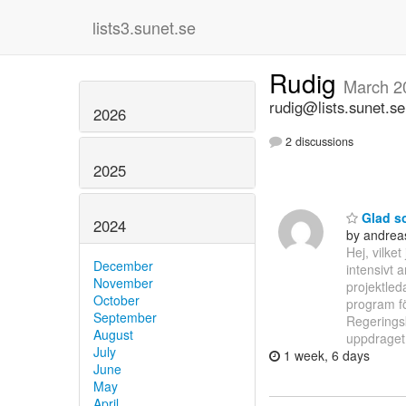
lists3.sunet.se
Rudig
March 2
rudig@lists.sunet.se
2026
2 discussions
2025
Glad so
2024
by andrea
Hej, vilke
December
intensivt
November
projektleda
October
program för
September
Regeringsk
August
uppdraget 
July
1 week, 6 days
June
May
April