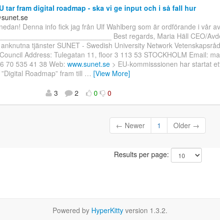
 tar fram digital roadmap - ska vi ge input och i så fall hur
sunet.se
 nedan! Denna info fick jag från Ulf Wahlberg som är ordförande i vår a
_____________________________ Best regards, Maria Häll CEO/Avde
 anknutna tjänster SUNET - Swedish University Network Vetenskapsrå
Council Address: Tulegatan 11, floor 3 113 53 STOCKHOLM Email: mar
46 70 535 41 38 Web:
www.sunet.se
> EU-kommisssionen har startat ett i
 ”Digital Roadmap” fram till
…
[View More]
3
2
0
0
← Newer
1
Older →
Results per page:
Powered by
HyperKitty
version 1.3.2.