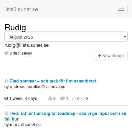
lists3.sunet.se
Rudig
rudig@lists.sunet.se
2 discussions
N
ew thread
Glad sommar – och tack för fint samarbete!
by andreas.aurelius＠vinnova.se
1 week, 4 days
2
1
0
0
Fwd: EU tar fram digital roadmap - ska vi ge input och i så
fall hur
by maria＠sunet.se