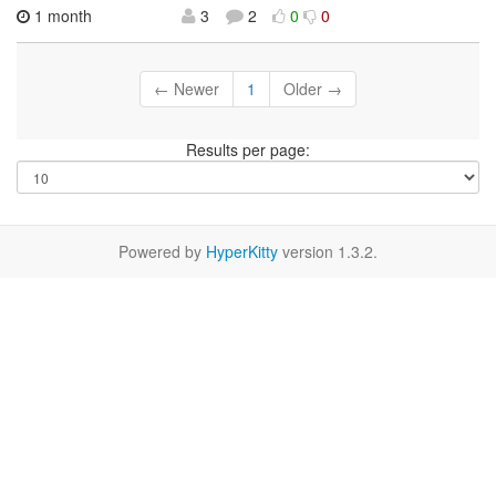
1 month
3
2
0
0
← Newer
1
Older →
Results per page:
Powered by
HyperKitty
version 1.3.2.