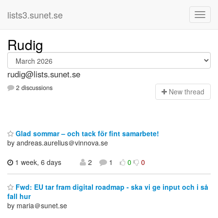
lists3.sunet.se
Rudig
rudig@lists.sunet.se
2 discussions
N
ew thread
Glad sommar – och tack för fint samarbete!
by andreas.aurelius＠vinnova.se
1 week, 6 days
2
1
0
0
Fwd: EU tar fram digital roadmap - ska vi ge input och i så
fall hur
by maria＠sunet.se