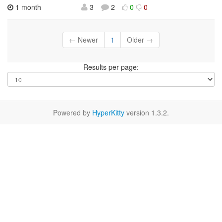
1 month
3
2
0
0
← Newer
1
Older →
Results per page:
Powered by
HyperKitty
version 1.3.2.