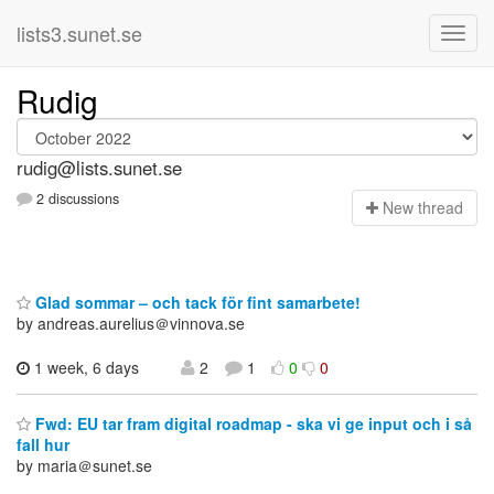
lists3.sunet.se
Rudig
rudig@lists.sunet.se
2 discussions
N
ew thread
Glad sommar – och tack för fint samarbete!
by andreas.aurelius＠vinnova.se
1 week, 6 days
2
1
0
0
Fwd: EU tar fram digital roadmap - ska vi ge input och i så
fall hur
by maria＠sunet.se