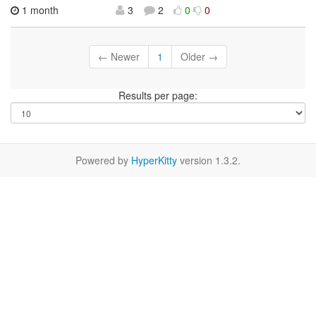
1 month
3
2
0
0
← Newer
1
Older →
Results per page:
Powered by
HyperKitty
version 1.3.2.