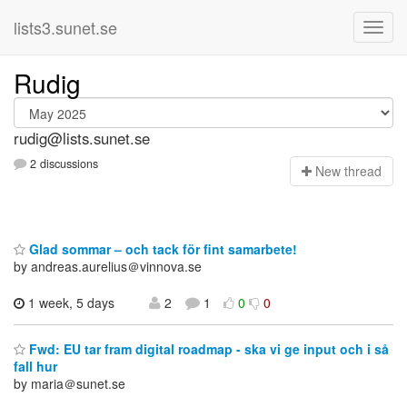
lists3.sunet.se
Rudig
rudig@lists.sunet.se
2 discussions
N
ew thread
Glad sommar – och tack för fint samarbete!
by andreas.aurelius＠vinnova.se
1 week, 5 days
2
1
0
0
Fwd: EU tar fram digital roadmap - ska vi ge input och i så
fall hur
by maria＠sunet.se