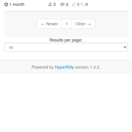
1 month
3
2
0
0
← Newer
1
Older →
Results per page:
Powered by
HyperKitty
version 1.3.2.